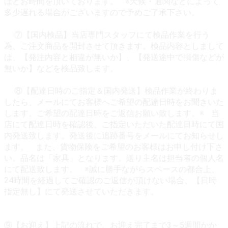
ほどお時間を頂いております。 ※天候・通関などによって
多少遅れる場合がございますので予めご了承下さい。
⑦【国内検品】当店専門スタッフにて検品作業を行う
為、ご注文商品を開封させて頂きます。検品内容としまして
は、【発注内容と相違が無いか】、【発送途中で損傷などが
無いか】などを検品致します。
⑧【配達日時のご指定＆国内発送】検品作業が終わりま
したら、メールにてお客様へご希望の配達日時をお聞きいた
します。ご希望の配達日時をご返信お願い致します。※ 当
店にて配達日時を確認後、ご指定いただいた配達日時にて国
内発送致します。発送後に追跡番号をメールにてお知らせし
ます。 また、貨物保険をご希望のお客様はお申し付け下さ
い。品名は「家具」となります。送り主名は担当者の個人名
にて配送致します。 ※誠に勝手ながらスペースの都合上、
24時間を経過してご確認のご返信が頂けない場合、【日時
指定無し】にて発送させていただきます。
⑨【お迎え】上記の流れで、お迎え完了まで3～5週間かか