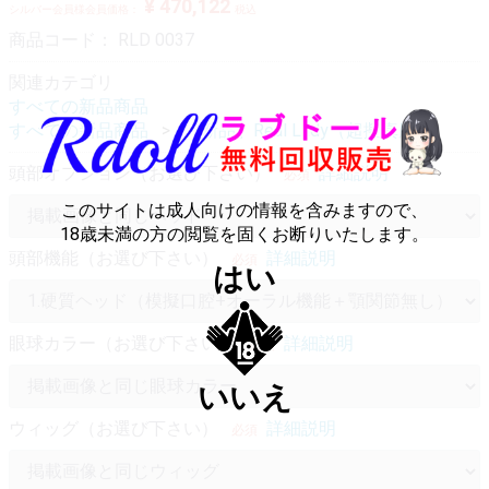
¥ 470,122
シルバー会員様会員価格：
税込
商品コード：
RLD 0037
関連カテゴリ
すべての新品商品
すべての新品商品
【新品】Real Lady（超擬真肌）
頭部オプション（お選び下さい）
詳細説明
必須
このサイトは成人向けの情報を含みますので、
18歳未満の方の閲覧を固くお断りいたします。
頭部機能（お選び下さい）
詳細説明
必須
はい
眼球カラー（お選び下さい）
詳細説明
必須
いいえ
ウィッグ（お選び下さい）
詳細説明
必須