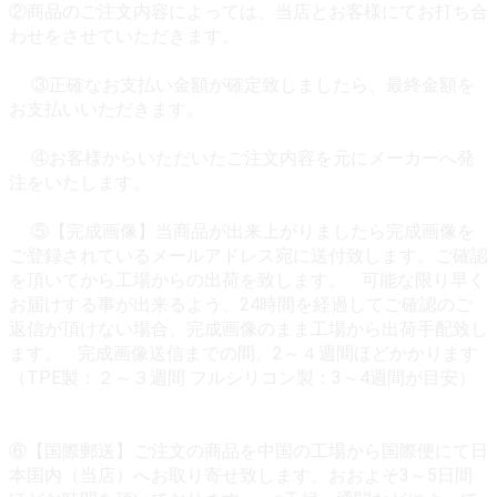
②商品のご注文内容によっては、当店とお客様にてお打ち合
わせをさせていただきます。
③正確なお支払い金額が確定致しましたら、最終金額を
お支払いいただきます。
④お客様からいただいたご注文内容を元にメーカーへ発
注をいたします。
⑤【完成画像】当商品が出来上がりましたら完成画像を
ご登録されているメールアドレス宛に送付致します。ご確認
を頂いてから工場からの出荷を致します。 可能な限り早く
お届けする事が出来るよう、24時間を経過してご確認のご
返信が頂けない場合、完成画像のまま工場から出荷手配致し
ます。 完成画像送信までの間、2～４週間ほどかかります
（TPE製：２～３週間 フルシリコン製：3～4週間が目安）
⑥【国際郵送】ご注文の商品を中国の工場から国際便にて日
本国内（当店）へお取り寄せ致します。おおよそ3～5日間