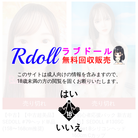
このサイトは成人向けの情報を含みますので、
18歳未満の方の閲覧を固くお断りいたします。
はい
【中古】【中古超美品】
【初心者応援パック 新古超
SEDOLL #79ヘッド単品
美品】SEDOLL #130SC
いいえ
(158〜168cm推奨)
Bridget.Bシリコンヘッド
160cm Cカップ