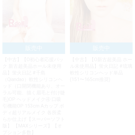
【中古】【O初心者応援パッ
【中古】【O新古超美品 ホー
ク 新古超美品ホール未使用
ル未使用品】蛍火日記 #琉璃
品】蛍火日記 #千島
軟性シリコンヘッド単品
（Qiandao）軟性シリコンヘ
(151〜165cm推奨)
ッド（口開閉機能あり、オー
ラル可能、描く眉毛と付け睫
毛)OP ヘッドメイク④ 口吸
引機能OP 153cm Aカップ ボ
ディ超リアルメイク 各所柔
らか仕上げ【スーパーソフト
版】 【MAXシリーズ】【オ
プション多数】