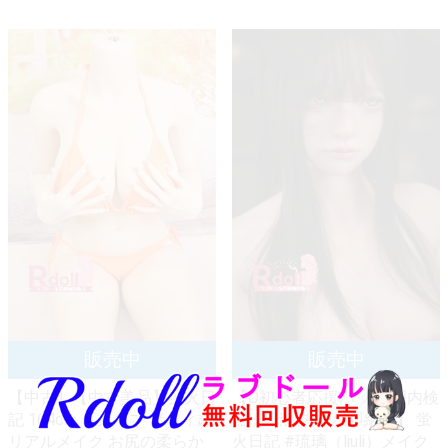
【中古】【中古美品】蛍火日
【O初心者応援パック 国内検
記 164cm Ｇカップ ボディ超
品済 新品未使用即納品】 蛍
リアルメイク お尻の柔らか
火日記 #琉璃（liuli）メイク