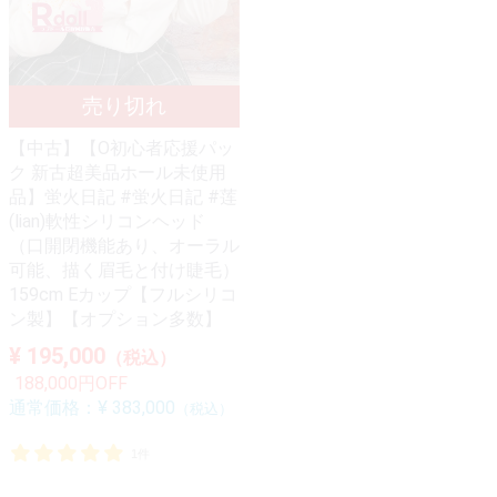
【中古】【O初心者応援パッ
ク 新古超美品ホール未使用
品】蛍火日記 #蛍火日記 #莲
(lian)軟性シリコンヘッド
（口開閉機能あり、オーラル
可能、描く眉毛と付け睫毛）
159cm Eカップ【フルシリコ
ン製】【オプション多数】
¥ 195,000
（税込）
188,000円OFF
通常価格：
¥ 383,000
（税込）
1件