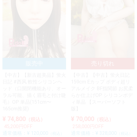
【中古】【新古超美品】蛍火
【中古】【中古】蛍火日記
日記 #西风 軟性シリコンヘ
159cm Eカップ ボディ超リ
ッド（口開閉機能あり、オー
アルメイク BF指関節 お尻柔
ラル可能、描く眉毛と付け睫
らか仕上げOP シリコンボデ
毛）OP 単品(151cm〜
ィ単品 【スーパーソフト
165cm推奨)
版】
¥ 74,800
¥ 70,000
（税込）
（税込）
45,200円OFF
258,000円OFF
通常価格：
¥ 120,000
通常価格：
¥ 328,000
（税込）
（税込）