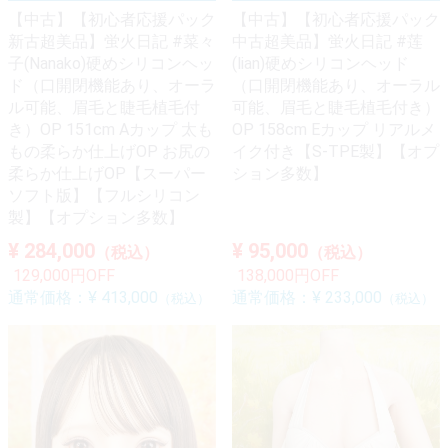
【中古】【初心者応援パック
【中古】【初心者応援パック
新古超美品】蛍火日記 #菜々
中古超美品】蛍火日記 #莲
子(Nanako)硬めシリコンヘッ
(lian)硬めシリコンヘッド
ド（口開閉機能あり、オーラ
（口開閉機能あり、オーラル
ル可能、眉毛と睫毛植毛付
可能、眉毛と睫毛植毛付き）
き）OP 151cm Aカップ 太も
OP 158cm Eカップ リアルメ
もの柔らか仕上げOP お尻の
イク付き【S-TPE製】【オプ
柔らか仕上げOP【スーパー
ション多数】
ソフト版】【フルシリコン
製】【オプション多数】
¥ 284,000
¥ 95,000
（税込）
（税込）
129,000円OFF
138,000円OFF
通常価格：
¥ 413,000
通常価格：
¥ 233,000
（税込）
（税込）