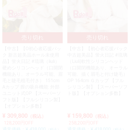
【中古】【O初心者応援パッ
【中古】【初心者応援パック
ク 新古超美品ホール未使用
中古超美品】蛍火日記 #琉璃
品】蛍火日記 #琉璃（liuli）
（Liuli)軟性シリコンヘッド
硬めシリコンヘッド（口開閉
（口開閉機能あり、オーラル
機能あり、オーラル可能、眉
可能、描く眉毛と付け睫毛）
毛と睫毛植毛付き） 151cm
OP 164cm Ｇカップ 【フル
Aカップ 膣の吸弁機能: 外部
シリコン製】【スーパーソフ
ユニット式OP 【スーパーソ
ト版】【オプション多数】
フト版】【フルシリコン製】
【オプション多数】
¥ 309,800
¥ 159,800
（税込）
（税込）
128,200円OFF
258,200円OFF
通常価格：
¥ 438,000
通常価格：
¥ 418,000
（税込）
（税込）