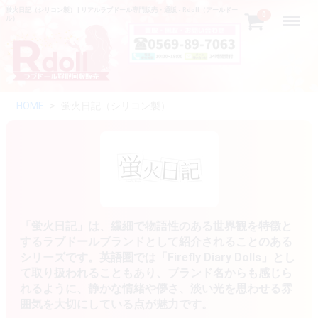
蛍火日記（シリコン製） | リアルラブドール専門販売・通販 - Rdoll（アールドー
Menu
0
ル）
HOME
蛍火日記（シリコン製）
「蛍火日記」は、繊細で物語性のある世界観を特徴と
するラブドールブランドとして紹介されることのある
シリーズです。英語圏では「Firefly Diary Dolls」とし
て取り扱われることもあり、ブランド名からも感じら
れるように、静かな情緒や儚さ、淡い光を思わせる雰
囲気を大切にしている点が魅力です。