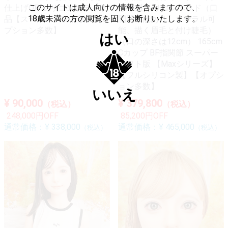
このサイトは成人向けの情報を含みますので、
仕上げOP シリコンボディ単
④ 軟性シリコンヘッド（口
18歳未満の方の閲覧を固くお断りいたします。
品【スーパーソフト版】【オ
開閉機能あり、オーラル可
プション多数】
能、描く眉毛と付け睫毛）
はい
（口の深さは12cm） 165cm
Cカップ BF指関節 スーパー
ソフト版 【Maxシリーズ】
【フルシリコン製】【オプシ
ョン多数】
いいえ
¥ 90,000
¥ 379,800
（税込）
（税込）
248,000円OFF
85,200円OFF
通常価格：
¥ 338,000
通常価格：
¥ 465,000
（税込）
（税込）