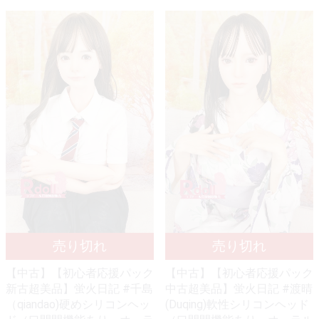
【中古】【初心者応援パック
【中古】【初心者応援パック
新古超美品】蛍火日記 #千島
中古超美品】蛍火日記 #渡晴
（qiandao)硬めシリコンヘッ
(Duqing)軟性シリコンヘッド