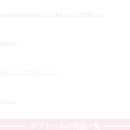
cm〜160cm
170cm以上
ヘッド単品
トルソー
下半身ドール
麦肌
外国人
塩化ビニール（プラスティック）
5万円以上
ラブドールの商品一覧