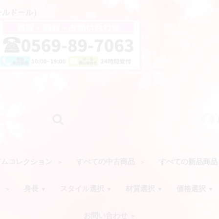
アールドール）
アムコレクション
すべての中古商品
すべての新品商
ク
身長
スタイル選択
材質選択
価格選択
お問い合わせ