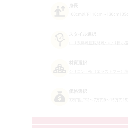
身長
100cm以下
110cm〜130cm
135
スタイル選択
ロリ系
爆乳
巨尻
貧乳
つむり目
小
材質選択
シリコン
TPE（エラストマー）
価格選択
3万円以下
3〜7万円
8〜15万円
1