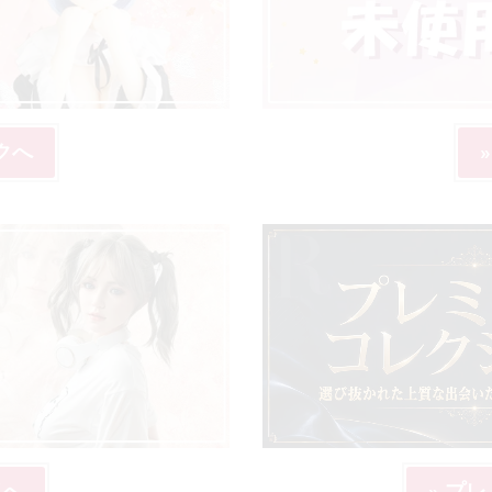
クへ
取へ
» プ