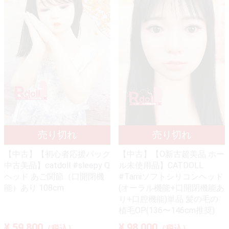
【中古】【初心者応援パック
【中古】【O新古超美品 ホー
中古美品】catdoll #sleepy Q
ル未使用品】CATDOLL
ヘッド あご関節（口開閉機
#Tamiソフトシリコンヘッド
能）あり 108cm
(オーラル機能+口開閉機能あ
り+口腔機能)単品 髪の毛の
植毛OP(136〜146cm推奨)
¥ 59,800
¥ 98,000
（税込）
（税込）