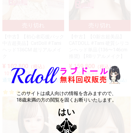
【中古】【初心者応援パック
【中古】【O新古超美品】
中古超美品】CatDoll #Tami
CATDOLL #Tami 硬質シリコ
ヘッド136CM 超リアルメイ
ンヘッド単品 (136〜146cm
ク
推奨) 【RBリアルメイク】
¥ 102,800
¥ 159,800
（税込）
（税込）
101,825円OFF
35,200円OFF
通常価格：
¥ 204,625
通常価格：
¥ 195,000
（税込）
（税込）
このサイトは成人向けの情報を含みますので、
1件
18歳未満の方の閲覧を固くお断りいたします。
はい