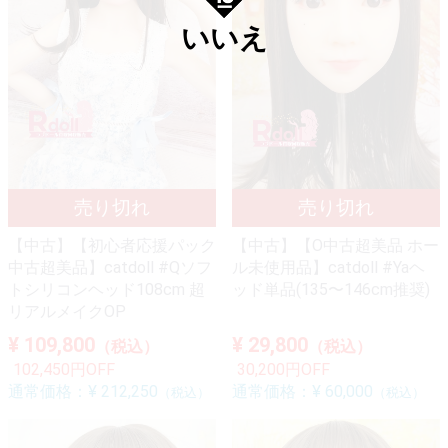
いいえ
【中古】【初心者応援パック
【中古】【O中古超美品 ホー
中古超美品】catdoll #Qソフ
ル未使用品】catdoll #Yaヘ
トシリコンヘッド108cm 超
ッド単品(135〜146cm推奨)
リアルメイクOP
¥ 109,800
¥ 29,800
（税込）
（税込）
102,450円OFF
30,200円OFF
通常価格：
¥ 212,250
通常価格：
¥ 60,000
（税込）
（税込）