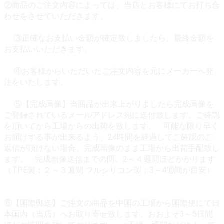
②商品のご注文内容によっては、当店とお客様にてお打ち合
わせをさせていただきます。
③正確なお支払い金額が確定致しましたら、最終金額を
お支払いいただきます。
④お客様からいただいたご注文内容を元にメーカーへ発
注をいたします。
⑤【完成画像】当商品が出来上がりましたら完成画像を
ご登録されているメールアドレス宛に送付致します。ご確認
を頂いてから工場からの出荷を致します。 可能な限り早く
お届けする事が出来るよう、24時間を経過してご確認のご
返信が頂けない場合、完成画像のまま工場から出荷手配致し
ます。 完成画像送信までの間、2～４週間ほどかかります
（TPE製：２～３週間 フルシリコン製：3～4週間が目安）
⑥【国際郵送】ご注文の商品を中国の工場から国際便にて日
本国内（当店）へお取り寄せ致します。おおよそ3～5日間