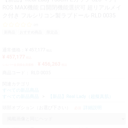
ROS MAX機能 口開閉機能選択可 超リアルメイ
ク付き フルシリコン製ラブドール RLD 0035
0件
新商品
おすすめ商品
限定品
通常価格：
¥ 457,177
税込
¥ 457,177
税込
¥ 456,263
シルバー会員様会員価格：
税込
商品コード：
RLD 0035
関連カテゴリ
すべての新品商品
すべての新品商品
【新品】Real Lady（超擬真肌）
頭部オプション（お選び下さい）
詳細説明
必須