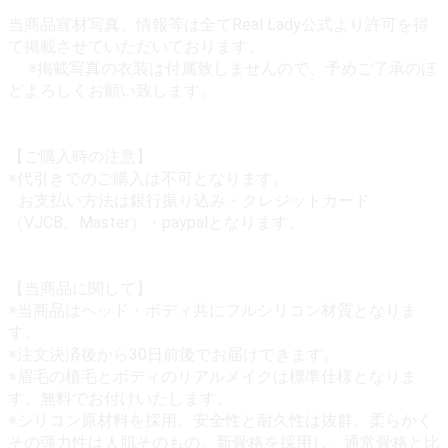
当商品宣材写真、情報等は全てReal Lady公式より許可を得
て掲載させていただいております。
※掲載写真の衣装は付属致しませんので、予めご了承のほ
どよろしくお願い致します。
【ご購入時の注意】
※代引きでのご購入は不可となります。
お支払い方法は銀行振り込み・クレジットカード
（VJCB、Master）・paypalとなります。
【当商品に関して】
※当商品はヘッド・ボディ共にフルシリコン材質となりま
す。
※注文決済後から30日前後でお届けできます。
※眉毛の植毛とボディのリアルメイクは標準仕様となりま
す、無料でお付けいたします。
※シリコン原材料を採用。安全性と耐久性は抜群、柔らかく
その弾力性は人肌そのもの。新骨格を採用し、通常骨格と比