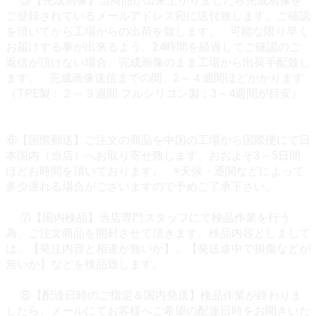
⑤【完成画像】当商品が出来上がりましたら完成画像を
ご登録されているメールアドレス宛に送付致します。ご確認
を頂いてから工場からの出荷を致します。 可能な限り早く
お届けする事が出来るよう、24時間を経過してご確認のご
返信が頂けない場合、完成画像のまま工場から出荷手配致し
ます。 完成画像送信までの間、2～４週間ほどかかります
（TPE製：２～３週間 フルシリコン製：3～4週間が目安）
⑥【国際郵送】ご注文の商品を中国の工場から国際便にて日
本国内（当店）へお取り寄せ致します。おおよそ3～5日間
ほどお時間を頂いております。 ※天候・通関などによって
多少遅れる場合がございますので予めご了承下さい。
⑦【国内検品】当店専門スタッフにて検品作業を行う
為、ご注文商品を開封させて頂きます。検品内容としまして
は、【発注内容と相違が無いか】、【発送途中で損傷などが
無いか】などを検品致します。
⑧【配達日時のご指定＆国内発送】検品作業が終わりま
したら、メールにてお客様へご希望の配達日時をお聞きいた