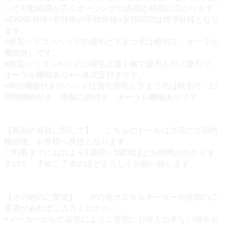
べて可動範囲が広くポージングの表現が格段に広がります。
※EVO新骨格+新技術の手指骨格+足指関節は標準仕様となり
ます。
※硬質シリコンヘッドの眉毛と下まつ毛は植毛で、オーラル
機能無しです。
※軟質シリコンヘッドの眉毛は描く物で睫毛も付け睫毛で、
オーラル機能あり+一体式舌付きです。
※ROS機能付きのヘッドは眉毛眉毛と下まつ毛は植毛で、口
開閉機能付き、模擬口腔付き、オーラル機能ありです。
【商品の発送に関して】 こちらのドールは当店にて国内
検品後、お客様へ発送となります。
ご到着までにおおよそ3週間～5週間ほどお時間がかかりま
すので、予めご了承のほどよろしくお願い致します。
【その他のご要望】 その他カスタムオーダーや追加のご
要望があればご入力ください。
※メーカーからの返答によりご要望にお答え出来ない場合も