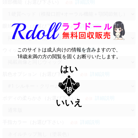
頭部機能（お選び下さい）
詳細説明
必須
眼球カラー（お選び下さい）
詳細説明
必須
このサイトは成人向けの情報を含みますので、
ウィッグ（お選び下さい）
詳細説明
必須
18歳未満の方の閲覧を固くお断りいたします。
はい
肌色オプション（お選び下さい）
詳細説明
必須
ボディの柔らかさ（お選び下さい）
詳細説明
必須
いいえ
手指カラー（お選び下さい）
詳細説明
必須