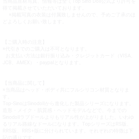
当商品宣材写真、情報等は全てTop Sino Doll公式より許可を
得て掲載させていただいております。
※掲載写真の衣装は付属致しませんので、予めご了承のほ
どよろしくお願い致します。
【ご購入時の注意】
※代引きでのご購入は不可となります。
お支払い方法は銀行振り込み・クレジットカード（VISA、
JCB、AMEX）・paypalとなります。
【当商品に関して】
※当商品はヘッド・ボディ共にフルシリコン材質となりま
す。
Top-SinoはSinodollから進化した製品シリーズになります。
造形・メイク・肌質感・ヘッドモデルなどで、今までの
Sinodollラブドールよりもリアル性が上がりました。いわゆ
るリアル路線なドールになります。TopシリーズはRS版、
RRS版、RRS+版に分けられています。それぞれの特徴は下
記の通りです。