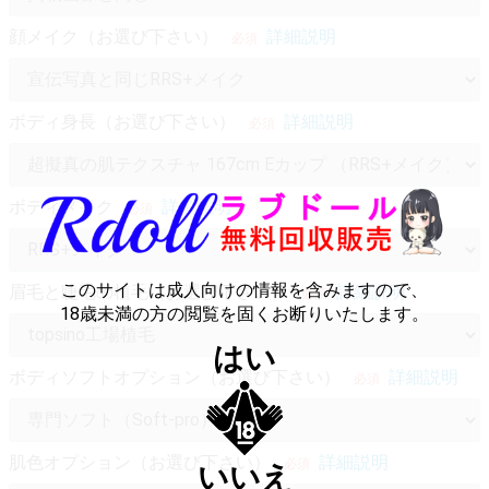
顔メイク（お選び下さい）
詳細説明
必須
ボディ身長（お選び下さい）
詳細説明
必須
ボディメイク
詳細説明
必須
このサイトは成人向けの情報を含みますので、
眉毛と睫毛の植毛（お選び下さい）
詳細説明
必須
18歳未満の方の閲覧を固くお断りいたします。
はい
ボディソフトオプション（お選び下さい）
詳細説明
必須
肌色オプション（お選び下さい）
詳細説明
必須
いいえ