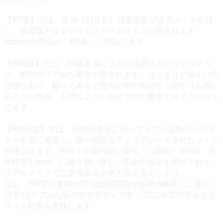
【RS版】では、全身（顔含む）模擬肌及び血管メイクが付
く、基礎版となるシリコンドールメイクが施されます。
topsino全商品が「RS版」に対応します。
【RRS版】では、RS版を基にさらに強調されたリアルメイ
ク、部位のリアルな着色が施されます。はっきりと細かい凹
凸感があり、触ってみると指先にやや指の引っ掛かりを感じ
ることが出来、人間により一歩近づけた構造とメイクになっ
てます。
【RRS+版】では、頭部の造形においてリアルな肌のテクス
チャを更に改善し、体の細部もアップグレードさせたメイク
が施されます。RRS＋仕様の謳い文句『（開発）365日、視
覚精度0.1mm』に偽り無い著しい革命的進化を遂げており、
リアルメイクでは業界最高水準と言えるでしょう。
なお、“RRS”の最初の“R”は超現実的な絵画の略称、二番目
の“R”はリアルな肌のテクスチャです、“S”は肌質の滑らかな
マット効果を意味します。