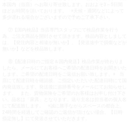
本国内（当店）へお取り寄せ致します。おおよそ3～5日間
ほどお時間を頂いております。 ※天候・通関などによって
多少遅れる場合がございますので予めご了承下さい。
⑦【国内検品】当店専門スタッフにて検品作業を行う
為、ご注文商品を開封させて頂きます。検品内容としまして
は、【発注内容と相違が無いか】、【発送途中で損傷などが
無いか】などを検品致します。
⑧【配達日時のご指定＆国内発送】検品作業が終わりま
したら、メールにてお客様へご希望の配達日時をお聞きいた
します。ご希望の配達日時をご返信お願い致します。※ 当
店にて配達日時を確認後、ご指定いただいた配達日時にて国
内発送致します。発送後に追跡番号をメールにてお知らせし
ます。 また、貨物保険をご希望のお客様はお申し付け下さ
い。品名は「家具」となります。送り主名は担当者の個人名
にて配送致します。 ※誠に勝手ながらスペースの都合上、
24時間を経過してご確認のご返信が頂けない場合、【日時
指定無し】にて発送させていただきます。