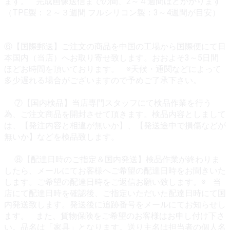
ます。 完成画像送信までの間、2～４週間ほどかかります
（TPE製：２～３週間 フルシリコン製：3～4週間が目安）
⑥【国際郵送】ご注文の商品を中国の工場から国際便にて日
本国内（当店）へお取り寄せ致します。おおよそ3～5日間
ほどお時間を頂いております。 ※天候・通関などによって
多少遅れる場合がございますので予めご了承下さい。
⑦【国内検品】当店専門スタッフにて検品作業を行う
為、ご注文商品を開封させて頂きます。検品内容としまして
は、【発注内容と相違が無いか】、【発送途中で損傷などが
無いか】などを検品致します。
⑧【配達日時のご指定＆国内発送】検品作業が終わりま
したら、メールにてお客様へご希望の配達日時をお聞きいた
します。ご希望の配達日時をご返信お願い致します。※ 当
店にて配達日時を確認後、ご指定いただいた配達日時にて国
内発送致します。発送後に追跡番号をメールにてお知らせし
ます。 また、貨物保険をご希望のお客様はお申し付け下さ
い。品名は「家具」となります。送り主名は担当者の個人名