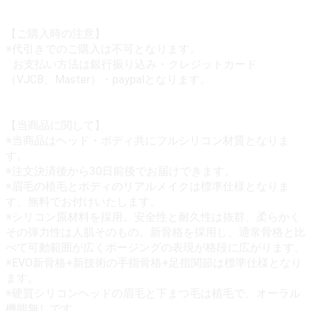
【ご購入時の注意】
※代引きでのご購入は不可となります。
お支払い方法は銀行振り込み・クレジットカード
（VJCB、Master）・paypalとなります。
【当商品に関して】
※当商品はヘッド・ボディ共にフルシリコン材質となりま
す。
※注文決済後から30日前後でお届けできます。
※眉毛の植毛とボディのリアルメイクは標準仕様となりま
す、無料でお付けいたします。
※シリコン原材料を採用。安全性と耐久性は抜群、柔らかく
その弾力性は人肌そのもの。新骨格を採用し、通常骨格と比
べて可動範囲が広くポージングの表現が格段に広がります。
※EVO新骨格+新技術の手指骨格+足指関節は標準仕様となり
ます。
※硬質シリコンヘッドの眉毛と下まつ毛は植毛で、オーラル
機能無しです。