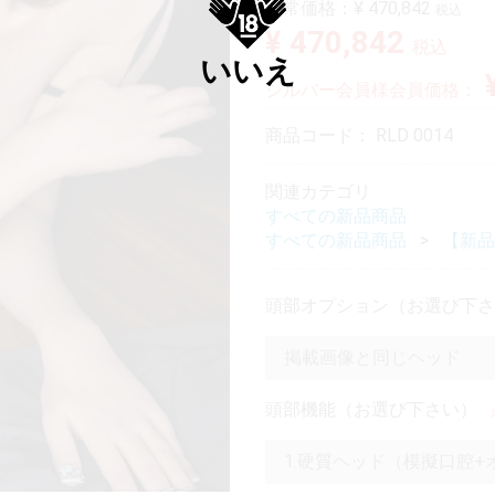
通常価格：
¥ 470,842
税込
¥ 470,842
税込
いいえ
シルバー会員様会員価格：
商品コード：
RLD 0014
関連カテゴリ
すべての新品商品
すべての新品商品
【新品
頭部オプション（お選び下さ
頭部機能（お選び下さい）