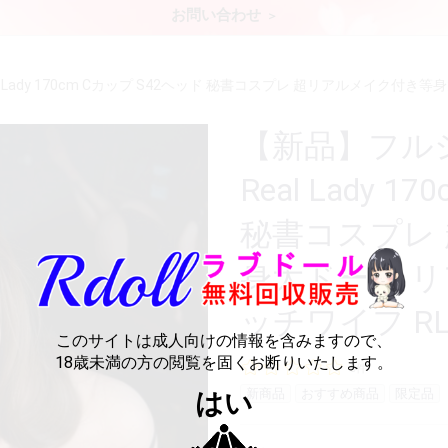
お問い合わせ
Lady 170cm Cカップ S42ヘッド 秘書コスプレ 超リアルメイク付き等
【新品】フル
Real Lady 
秘書コスプレ
身大ドール リ
ッチワイフ RLD
このサイトは成人向けの情報を含みますので、
18歳未満の方の閲覧を固くお断りいたします。
0件
新商品
おすすめ商品
限定品
はい