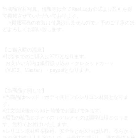
当商品宣材写真、情報等は全てReal Lady公式より許可を得
て掲載させていただいております。
※掲載写真の衣装は付属致しませんので、予めご了承のほ
どよろしくお願い致します。
【ご購入時の注意】
※代引きでのご購入は不可となります。
お支払い方法は銀行振り込み・クレジットカード
（VJCB、Master）・paypalとなります。
【当商品に関して】
※当商品はヘッド・ボディ共にフルシリコン材質となりま
す。
※注文決済後から30日前後でお届けできます。
※眉毛の植毛とボディのリアルメイクは標準仕様となりま
す、無料でお付けいたします。
※シリコン原材料を採用。安全性と耐久性は抜群、柔らかく
その弾力性は人肌そのもの。新骨格を採用し、通常骨格と比