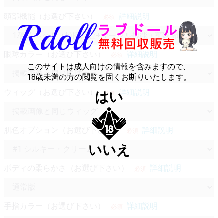
頭部機能（お選び下さい）
詳細説明
必須
眼球カラー（お選び下さい）
詳細説明
必須
このサイトは成人向けの情報を含みますので、
18歳未満の方の閲覧を固くお断りいたします。
ウィッグ（お選び下さい）
詳細説明
はい
必須
肌色オプション（お選び下さい）
詳細説明
必須
いいえ
ボディの柔らかさ（お選び下さい）
詳細説明
必須
手指カラー（お選び下さい）
詳細説明
必須