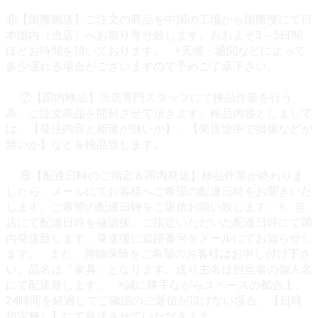
⑥【国際郵送】ご注文の商品を中国の工場から国際便にて日
本国内（当店）へお取り寄せ致します。おおよそ3～5日間
ほどお時間を頂いております。 ※天候・通関などによって
多少遅れる場合がございますので予めご了承下さい。
⑦【国内検品】当店専門スタッフにて検品作業を行う
為、ご注文商品を開封させて頂きます。検品内容としまして
は、【発注内容と相違が無いか】、【発送途中で損傷などが
無いか】などを検品致します。
⑧【配達日時のご指定＆国内発送】検品作業が終わりま
したら、メールにてお客様へご希望の配達日時をお聞きいた
します。ご希望の配達日時をご返信お願い致します。※ 当
店にて配達日時を確認後、ご指定いただいた配達日時にて国
内発送致します。発送後に追跡番号をメールにてお知らせし
ます。 また、貨物保険をご希望のお客様はお申し付け下さ
い。品名は「家具」となります。送り主名は担当者の個人名
にて配送致します。 ※誠に勝手ながらスペースの都合上、
24時間を経過してご確認のご返信が頂けない場合、【日時
指定無し】にて発送させていただきます。