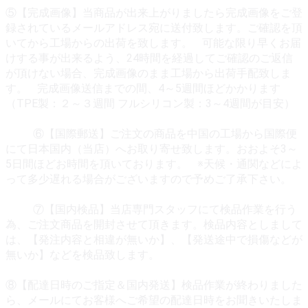
⑤【完成画像】当商品が出来上がりましたら完成画像をご登
録されているメールアドレス宛に送付致します。ご確認を頂
いてから工場からの出荷を致します。 可能な限り早くお届
けする事が出来るよう、24時間を経過してご確認のご返信
が頂けない場合、完成画像のまま工場から出荷手配致しま
す。 完成画像送信までの間、4～5週間ほどかかります
（TPE製：２～３週間 フルシリコン製：3～4週間が目安）
⑥【国際郵送】ご注文の商品を中国の工場から国際便
にて日本国内（当店）へお取り寄せ致します。おおよそ3～
5日間ほどお時間を頂いております。 ※天候・通関などによ
って多少遅れる場合がございますので予めご了承下さい。
⑦【国内検品】当店専門スタッフにて検品作業を行う
為、ご注文商品を開封させて頂きます。検品内容としまして
は、【発注内容と相違が無いか】、【発送途中で損傷などが
無いか】などを検品致します。
⑧【配達日時のご指定＆国内発送】検品作業が終わりました
ら、メールにてお客様へご希望の配達日時をお聞きいたしま