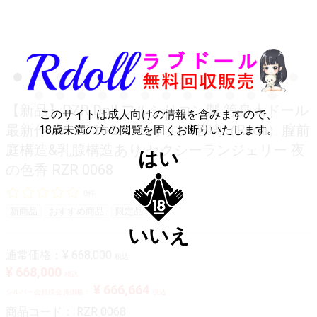
【新品】RZR Doll フルシリコン製 等身大ドール
このサイトは成人向けの情報を含みますので、
最新作 No.22 165cm Eカップ 若璃（Ruoli）膣前
18歳未満の方の閲覧を固くお断りいたします。
庭構造&乳腺構造あり セクシーランジェリー 夜
はい
の色香 RZR 0068
0件
新商品
おすすめ商品
限定品
いいえ
通常価格：
¥ 668,000
税込
¥ 668,000
税込
¥ 666,664
シルバー会員様会員価格：
税込
商品コード：
RZR 0068