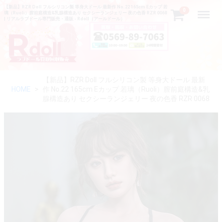
【新品】RZR Doll フルシリコン製 等身大ドール 最新作 No.22 165cm Eカップ 若
Menu
0
璃（Ruoli）膣前庭構造&乳腺構造あり セクシーランジェリー 夜の色香 RZR 0068
| リアルラブドール専門販売・通販 - Rdoll（アールドール）
【新品】RZR Doll フルシリコン製 等身大ドール 最新
HOME
作 No.22 165cm Eカップ 若璃（Ruoli）膣前庭構造&乳
腺構造あり セクシーランジェリー 夜の色香 RZR 0068