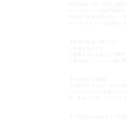
※宣伝画像と同じ衣装は無料
※こちらのドールはIP標準
基本的に画像と同じウィッグ
※ヘッドジョイントはM8で
【商品の発送に関して】 
へ発送となります。
ご到着までにおおよそ7週間
了承のほどよろしくお願い致
【その他のご要望】
その他カスタムオーダーや
※メーカーからの返答により
で、予めご了承くださいま
【ご注文からお迎えまでの流