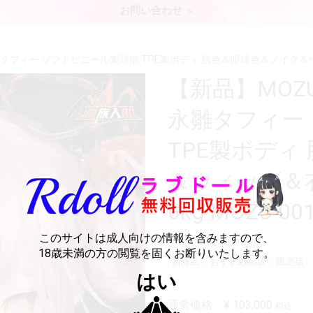
お問い合わせ
プ 永雛タフィー ソフトビニール製頭部 TPE製ボディ 肌色＆眼球色＆メイク＆ウ
【新品】MOZU 
永雛タフィー
TPE製ボディ
＆ウィッグ＆
6kg MOZU 00
このサイトは成人向けの情報を含みますので、
0件
18歳未満の方の閲覧を固くお断りいたします。
新商品
おすすめ商品
限定品
はい
通常価格：
¥ 103,000
税込