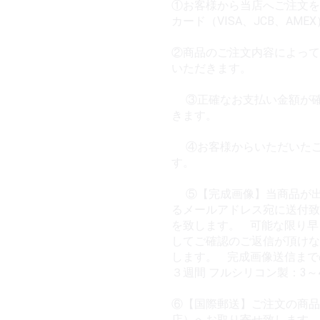
①お客様から当店へご注文を
カード（VISA、JCB、AME
②商品のご注文内容によって
いただきます。
③正確なお支払い金額が確
きます。
④お客様からいただいたご
す。
⑤【完成画像】当商品が出
るメールアドレス宛に送付致
を致します。 可能な限り早
してご確認のご返信が頂けな
します。 完成画像送信まで
３週間 フルシリコン製：3
⑥【国際郵送】ご注文の商品
店）へお取り寄せ致します。