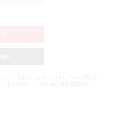
れる
追加
cm Aカップ 永雛タフィー ソフトビニール製頭部
色＆メイク＆ウィッグ＆衣装は宣材写真と同じ