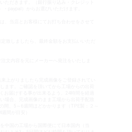
いただきます。（銀行振り込み・クレジット
X）・paypal）からお選びいただけます。
は、当店とお客様にてお打ち合わせをさせて
定致しましたら、最終金額をお支払いいただ
注文内容を元にメーカーへ発注をいたしま
来上がりましたら完成画像をご登録されてい
します。ご確認を頂いてから工場からの出荷
くお届けする事が出来るよう、24時間を経過
い場合、完成画像のまま工場から出荷手配致
の間、5～6週間ほどかかります（TPE製：２～
～4週間が目安）
を中国の工場から国際便にて日本国内（当
おおよそ3～5日間ほどお時間を頂いておりま