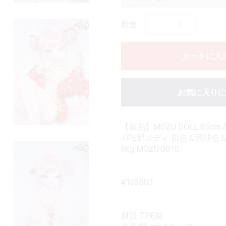
数量
カートに入
お気に入りに
【新品】MOZU DOLL 85
TPE製ボディ 肌色＆眼球
6kg MOZU 0010
¥103000
材質 TPE製