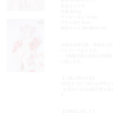
身長 85 cm Aカップ
衣装サイズ S
体重 約6 kg
ヴァギナ深さ 10 cm
アナル深さ 8 cm
梱包サイズ 78×48×21 cm
当商品宣材写真、情報等は全て
いただいております。
※掲載写真の衣装は付属致
い致します。
【ご購入時の注意】
※代引きでのご購入は不可と
お支払い方法は銀行振り込み・
す。
【当商品に関して】