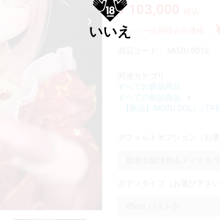
¥ 103,000
税込
いいえ
シルバー会員様会員価格：
商品コード：
MOZU 0010
関連カテゴリ
すべての新品商品
すべての新品商品
【新品】MOZU DOLL（
デフォルトオプション（お選
ボディタイプ（お選び下さい