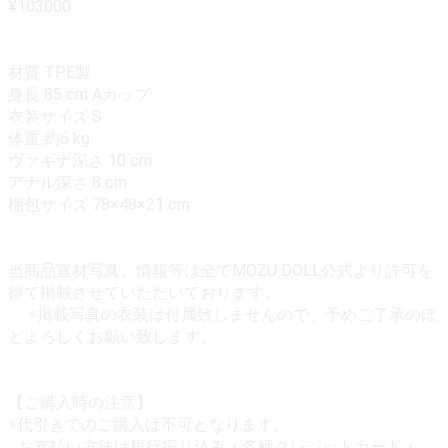
¥103000
材質 TPE製
身長 85 cm Aカップ
衣装サイズ S
体重 約6 kg
ヴァギナ深さ 10 cm
アナル深さ 8 cm
梱包サイズ 78×48×21 cm
当商品宣材写真、情報等は全てMOZU DOLL公式より許可を
得て掲載させていただいております。
※掲載写真の衣装は付属致しませんので、予めご了承のほ
どよろしくお願い致します。
【ご購入時の注意】
※代引きでのご購入は不可となります。
お支払い方法は銀行振り込み・各種クレジットカード・