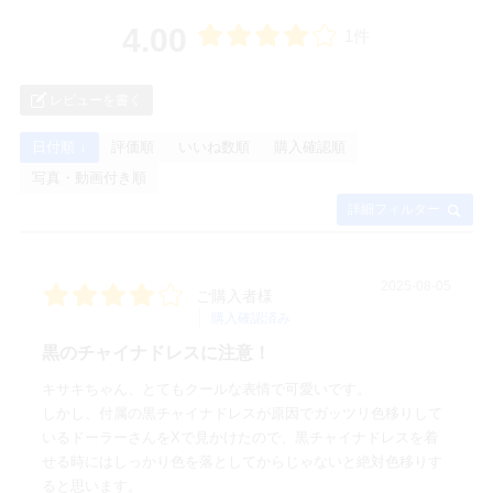
4.00
1件
レビューを書く
日付順 ↓
評価順
いいね数順
購入確認順
写真・動画付き順
詳細フィルター
2025-08-05
ご購入者様
購入確認済み
黒のチャイナドレスに注意！
キサキちゃん、とてもクールな表情で可愛いです。
しかし、付属の黒チャイナドレスが原因でガッツリ色移りして
いるドーラーさんをXで見かけたので、黒チャイナドレスを着
せる時にはしっかり色を落としてからじゃないと絶対色移りす
ると思います。