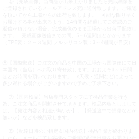
⑤【完成画像】当商品が出来上がりましたら完成画像を
ご登録されているメールアドレス宛に送付致します。ご確認
を頂いてから工場からの出荷を致します。 可能な限り早く
お届けする事が出来るよう、24時間を経過してご確認のご
返信が頂けない場合、完成画像のまま工場から出荷手配致し
ます。 完成画像送信までの間、5～6週間ほどかかります
（TPE製：２～３週間 フルシリコン製：3～4週間が目安）
⑥【国際郵送】ご注文の商品を中国の工場から国際便にて日
本国内（当店）へお取り寄せ致します。おおよそ3～5日間
ほどお時間を頂いております。 ※天候・通関などによって
多少遅れる場合がございますので予めご了承下さい。
⑦【国内検品】当店専門スタッフにて検品作業を行う
為、ご注文商品を開封させて頂きます。検品内容としまして
は、【発注内容と相違が無いか】、【発送途中で損傷などが
無いか】などを検品致します。
⑧【配達日時のご指定＆国内発送】検品作業が終わりま
したら、メールにてお客様へご希望の配達日時をお聞きいた