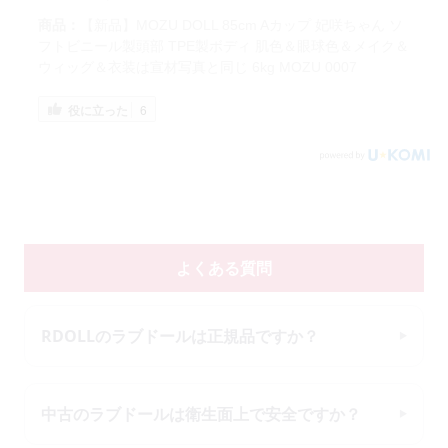
商品：
【新品】MOZU DOLL 85cm Aカップ 妃咲ちゃん ソ
フトビニール製頭部 TPE製ボディ 肌色＆眼球色＆メイク＆
ウィッグ＆衣装は宣材写真と同じ 6kg MOZU 0007
役に立った
6
よくある質問
RDOLLのラブドールは正規品ですか？
中古のラブドールは衛生面上で安全ですか？