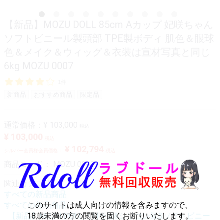
【新品】MOZU DOLL 85cm Aカップ 妃咲ちゃん
ソフトビニール製頭部 TPE製ボディ 肌色＆眼球
色＆メイク＆ウィッグ＆衣装は宣材写真と同じ
6kg MOZU 0007
1件
新商品
おすすめ商品
限定品
通常価格：
¥ 103,000
税込
¥ 103,000
税込
¥ 102,794
シルバー会員様会員価格：
税込
商品コード：
MOZU 0007
関連カテゴリ
すべての新品商品
すべての新品商品
このサイトは成人向けの情報を含みますので、
【新品】MOZU DOLL（TPE製&シリコン製&ソフトビニー
18歳未満の方の閲覧を固くお断りいたします。