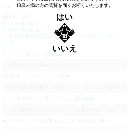
18歳未満の方の閲覧を固くお断りいたします。
商品コード：
MOZU 0003
はい
関連カテゴリ
すべての新品商品
すべての新品商品
【新品】MOZU DOLL（TPE製&シリコン製&ソフトビニー
ル製）
いいえ
MOZU ヘッド
詳細説明
必須
MOZU 追加ヘッド
詳細説明
必須
MOZU デフォルトオプション
詳細説明
必須
ボディタイプ（お選び下さい）130
詳細説明
必須