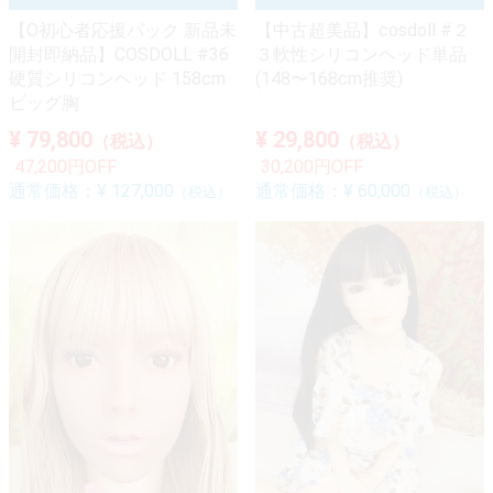
【O初心者応援パック 新品未
【中古超美品】cosdoll #２
開封即納品】COSDOLL #36
３軟性シリコンヘッド単品
硬質シリコンヘッド 158cm
(148〜168cm推奨)
ビッグ胸
¥ 79,800
¥ 29,800
（税込）
（税込）
47,200円OFF
30,200円OFF
通常価格：
¥ 127,000
通常価格：
¥ 60,000
（税込）
（税込）