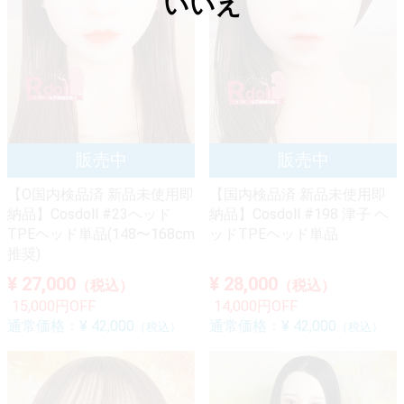
いいえ
【O国内検品済 新品未使用即
【国内検品済 新品未使用即
納品】Cosdoll #23ヘッド
納品】Cosdoll #198 津子 ヘ
TPEヘッド単品(148〜168cm
ッドTPEヘッド単品
推奨)
¥ 27,000
¥ 28,000
（税込）
（税込）
15,000円OFF
14,000円OFF
通常価格：
¥ 42,000
通常価格：
¥ 42,000
（税込）
（税込）