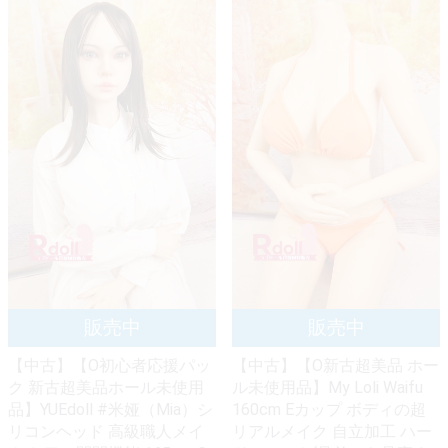
【中古】【O初心者応援パッ
【中古】【O新古超美品 ホー
ク 新古超美品ホール未使用
ル未使用品】My Loli Waifu
品】YUEdoll #米娅（Mia）シ
160cm Eカップ ボディの超
リコンヘッド 高級職人メイ
リアルメイク 自立加工 ハー