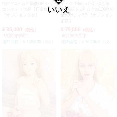
指関節OP 音声機能OP シリ
メイク 148cm 巨乳 (C工場
いいえ
コンボディ単品【通常版】
製) 指関節OP 自立加工OP 軽
【オプション多数】
量化ボディOP 【オプション
多数】
¥ 85,000
¥ 79,800
（税込）
（税込）
53,000円OFF
80,200円OFF
通常価格：
¥ 138,000
通常価格：
¥ 160,000
（税込）
（税込）