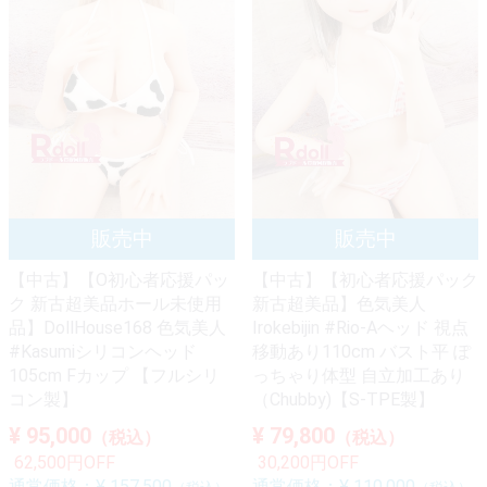
【中古】【O初心者応援パッ
【中古】【初心者応援パック
ク 新古超美品ホール未使用
新古超美品】色気美人
品】DollHouse168 色気美人
Irokebijin #Rio-Aヘッド 視点
#Kasumiシリコンヘッド
移動あり110cm バスト平 ぽ
105cm Fカップ 【フルシリ
っちゃり体型 自立加工あり
コン製】
（Chubby)【S-TPE製】
¥ 95,000
¥ 79,800
（税込）
（税込）
62,500円OFF
30,200円OFF
通常価格：
¥ 157,500
通常価格：
¥ 110,000