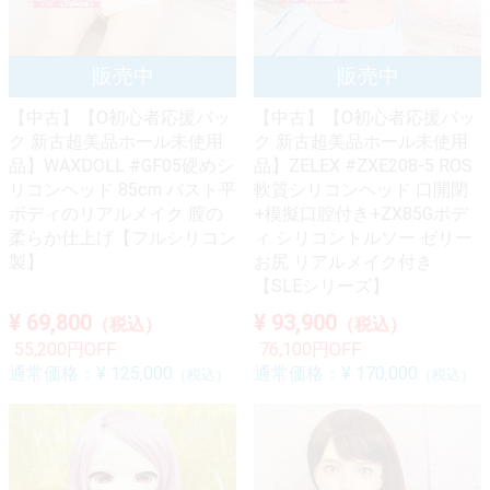
【中古】【O初心者応援パッ
【中古】【O初心者応援パッ
ク 新古超美品ホール未使用
ク 新古超美品ホール未使用
品】WAXDOLL #GF05硬めシ
品】ZELEX #ZXE208-5 ROS
リコンヘッド 85cm バスト平
軟質シリコンヘッド 口開閉
ボディのリアルメイク 膣の
+模擬口腔付き+ZX85Gボデ
柔らか仕上げ【フルシリコン
ィ シリコントルソー ゼリー
製】
お尻 リアルメイク付き
【SLEシリーズ】
¥ 69,800
¥ 93,900
（税込）
（税込）
55,200円OFF
76,100円OFF
通常価格：
¥ 125,000
通常価格：
¥ 170,000
（税込）
（税込）