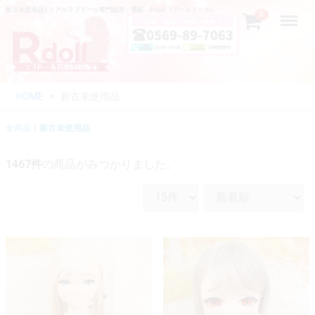
新古未使用品 | リアルラブドール専門販売・通販 - Rdoll（アールドール）
Menu
0
HOME
新古未使用品
全商品
新古未使用品
1467
件
の商品がみつかりました。