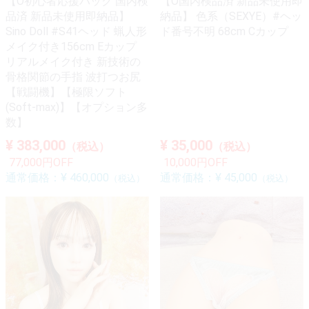
【O初心者応援パック 国内検
【O国内検品済 新品未使用即
品済 新品未使用即納品】
納品】 色系（SEXYE）#ヘッ
Sino Doll #S41ヘッド 蝋人形
ド番号不明 68cm Cカップ
メイク付き156cm Eカップ
リアルメイク付き 新技術の
骨格関節の手指 波打つお尻
【戦闘機】【極限ソフト
(Soft-max)】【オプション多
数】
¥ 383,000
¥ 35,000
（税込）
（税込）
77,000円OFF
10,000円OFF
通常価格：
¥ 460,000
通常価格：
¥ 45,000
（税込）
（税込）