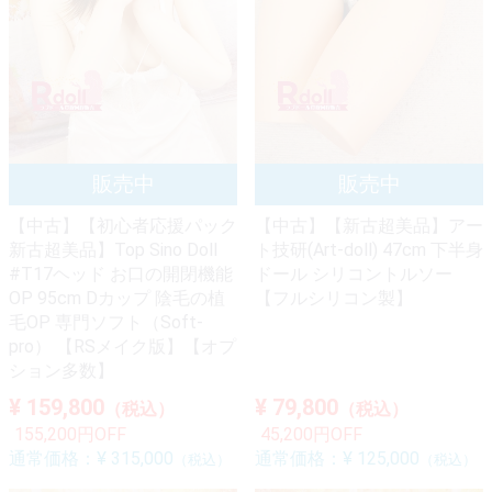
【中古】【初心者応援パック
【中古】【新古超美品】アー
新古超美品】Top Sino Doll
ト技研(Art-doll) 47cm 下半身
#T17ヘッド お口の開閉機能
ドール シリコントルソー
OP 95cm Dカップ 陰毛の植
【フルシリコン製】
毛OP 専門ソフト（Soft-
pro） 【RSメイク版】【オプ
ション多数】
¥ 159,800
¥ 79,800
（税込）
（税込）
155,200円OFF
45,200円OFF
通常価格：
¥ 315,000
通常価格：
¥ 125,000
（税込）
（税込）