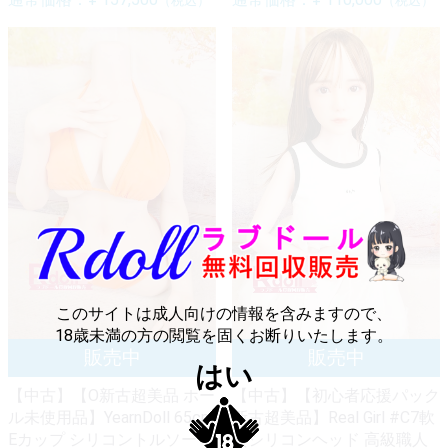
（税込）
（税込）
このサイトは成人向けの情報を含みますので、
18歳未満の方の閲覧を固くお断りいたします。
はい
【中古】【O新古超美品 ホー
【中古】【初心者応援パック
ル未使用品】YearnDoll 65cm
新古超美品】Real Girl #C7軟
Eカップ シリコントルソー
質シリコンヘッド 高級職人