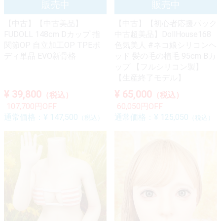
【中古】【中古美品】
【中古】【初心者応援パック
FUDOLL 148cm Dカップ 指
中古超美品】DollHouse168
関節OP 自立加工OP TPEボ
色気美人 #ネコ娘シリコンヘ
ディ単品 EVO新骨格
ッド 髪の毛の植毛 95cm Bカ
ップ 【フルシリコン製】
【生産終了モデル】
¥ 39,800
¥ 65,000
（税込）
（税込）
107,700円OFF
60,050円OFF
通常価格：
¥ 147,500
通常価格：
¥ 125,050
（税込）
（税込）