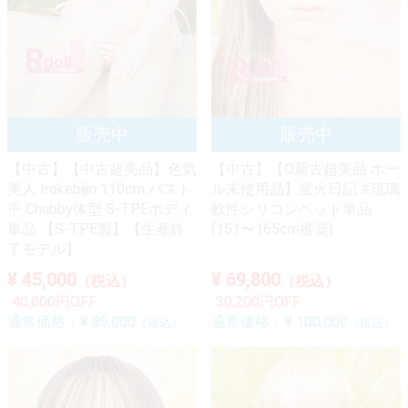
【中古】【中古超美品】色気
【中古】【O新古超美品 ホー
美人 Irokebijin 110cm バスト
ル未使用品】蛍火日記 #琉璃
平 Chubby体型 S-TPEボディ
軟性シリコンヘッド単品
単品 【S-TPE製】【生産終
(151〜165cm推奨)
了モデル】
¥ 45,000
¥ 69,800
（税込）
（税込）
40,000円OFF
30,200円OFF
通常価格：
¥ 85,000
通常価格：
¥ 100,000
（税込）
（税込）