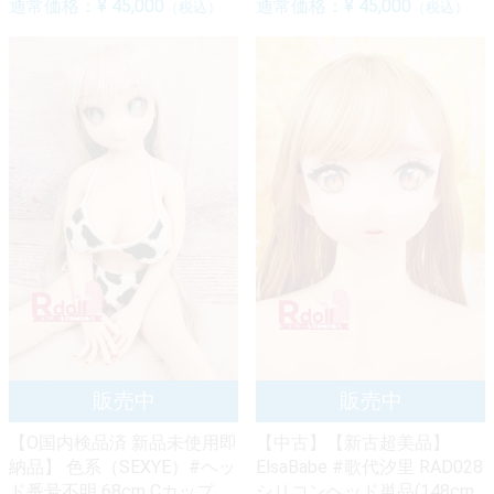
通常価格：
¥ 45,000
通常価格：
¥ 45,000
（税込）
（税込）
【O国内検品済 新品未使用即
【中古】【新古超美品】
納品】 色系（SEXYE）#ヘッ
ElsaBabe #歌代汐里 RAD028
ド番号不明 68cm Cカップ
シリコンヘッド単品(148cm