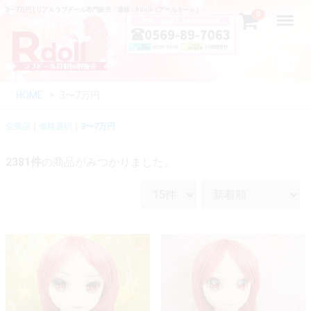
3〜7万円 | リアルラブドール専門販売・通販 - Rdoll（アールドール）
Menu
0
HOME
3〜7万円
全商品
価格選択
3〜7万円
2381
件
の商品がみつかりました。