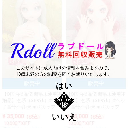
このサイトは成人向けの情報を含みますので、
18歳未満の方の閲覧を固くお断りいたします。
はい
【O国内検品済 新品未使用即
【O国内検品済 新品未使用即
納品】 色系（SEXYE）#ヘッ
納品】 色系（SEXYE）#ヘッ
ド番号不明 68cm Cカップ
ド番号不明 68cm Cカップ
いいえ
¥ 35,000
¥ 35,000
（税込）
（税込）
10,000円OFF
10,000円OFF