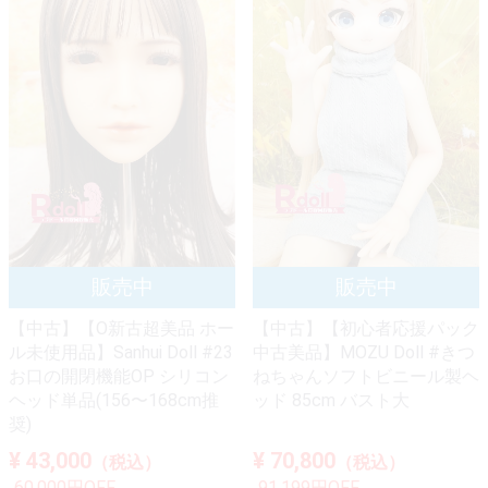
【中古】【O新古超美品 ホー
【中古】【初心者応援パック
ル未使用品】Sanhui Doll #23
中古美品】MOZU Doll #きつ
お口の開閉機能OP シリコン
ねちゃんソフトビニール製ヘ
ヘッド単品(156〜168cm推
ッド 85cm バスト大
奨)
¥ 43,000
¥ 70,800
（税込）
（税込）
60,000円OFF
91,199円OFF