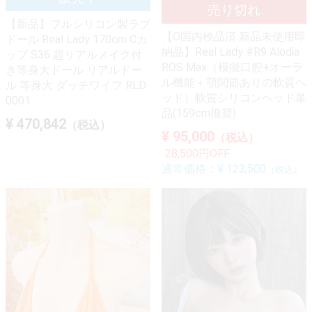
【新品】フルシリコン製ラブ
【O国内検品済 新品未使用即
ドール Real Lady 170cm Cカ
納品】Real Lady #R9 Alodia
ップ S36 超リアルメイク付
ROS Max（模擬口腔+オーラ
き等身大ドール リアルドー
ル機能＋顎関節ありの軟質ヘ
ル 等身大 ダッチワイフ RLD
ッド）軟質シリコンヘッド単
0001
品(159cm推奨)
¥ 470,842
（税込）
¥ 95,000
（税込）
28,500円OFF
通常価格：
¥ 123,500
（税込）