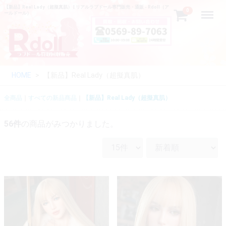
【新品】Real Lady（超擬真肌） | リアルラブドール専門販売・通販 - Rdoll（ア
Menu
0
ールドール）
HOME
【新品】Real Lady（超擬真肌）
全商品
すべての新品商品
【新品】Real Lady（超擬真肌）
56
件
の商品がみつかりました。