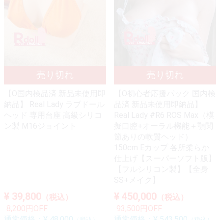
【O国内検品済 新品未使用即
【O初心者応援パック 国内検
納品】 Real Lady ラブドール
品済 新品未使用即納品】
ヘッド 専用台座 高級シリコ
Real Lady #R6 ROS Max（模
ン製 M16ジョイント
擬口腔+オーラル機能＋顎関
節ありの軟質ヘッド）
150cm Eカップ 各所柔らか
仕上げ【スーパーソフト版】
【フルシリコン製】【全身
SS+メイク】
¥ 39,800
¥ 450,000
（税込）
（税込）
8,200円OFF
93,500円OFF
通常価格：
¥ 48,000
通常価格：
¥ 543,500
（税込）
（税込）