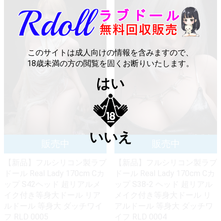
このサイトは成人向けの情報を含みますので、
18歳未満の方の閲覧を固くお断りいたします。
はい
いいえ
【新品】フルシリコン製ラブ
【新品】フルシリコン製ラブ
ドール Real Lady 170cm Cカ
ドール Real Lady 170cm Cカ
ップ S42ヘッド 超リアルメ
ップ S38-2 ヘッド 超リアル
イク付き等身大ドール リア
メイク付き等身大ドール リ
ルドール 等身大 ダッチワイ
アルドール 等身大 ダッチワ
フ RLD 0005
イフ RLD 0004