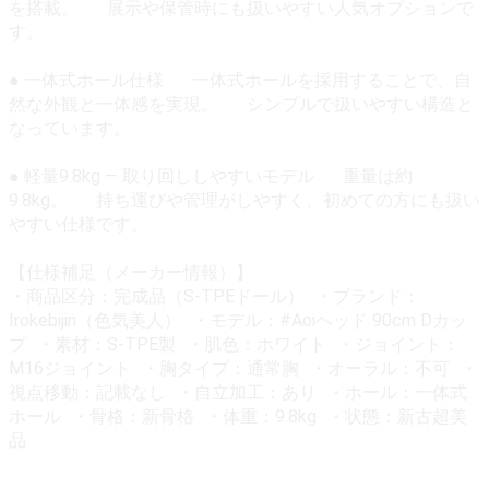
を搭載。 展示や保管時にも扱いやすい人気オプションで
す。
● 一体式ホール仕様 一体式ホールを採用することで、自
然な外観と一体感を実現。 シンプルで扱いやすい構造と
なっています。
● 軽量9.8kg — 取り回ししやすいモデル 重量は約
9.8kg。 持ち運びや管理がしやすく、初めての方にも扱い
やすい仕様です。
【仕様補足（メーカー情報）】
・商品区分：完成品（S-TPEドール） ・ブランド：
Irokebijin（色気美人） ・モデル：#Aoiヘッド 90cm Dカッ
プ ・素材：S-TPE製 ・肌色：ホワイト ・ジョイント：
M16ジョイント ・胸タイプ：通常胸 ・オーラル：不可 ・
視点移動：記載なし ・自立加工：あり ・ホール：一体式
ホール ・骨格：新骨格 ・体重：9.8kg ・状態：新古超美
品