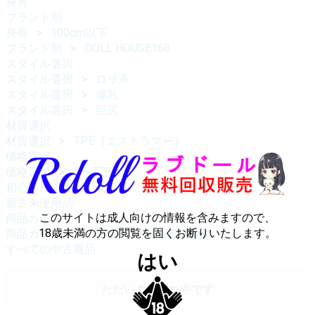
身長
ブランド別
身長
100cm以下
ブランド別
DOLL HOUSE168
スタイル選択
スタイル選択
ロリ系
スタイル選択
爆乳
スタイル選択
巨尻
材質選択
材質選択
TPE（エストラマー）
価格選択
価格選択
3〜7万円
初心者様応援パック
新古未使用品
このサイトは成人向けの情報を含みますので、
商品カテゴリ
18歳未満の方の閲覧を固くお断りいたします。
商品カテゴリ
お値下げ品・新着情報
すべての中古商品
はい
ただいま品切れ中です