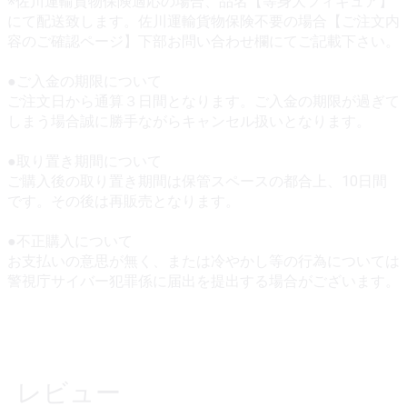
※佐川運輸貨物保険適応の場合、品名【等身大フィギュア】
にて配送致します。佐川運輸貨物保険不要の場合【ご注文内
容のご確認ページ】下部お問い合わせ欄にてご記載下さい。
●ご入金の期限について
ご注文日から通算３日間となります。ご入金の期限が過ぎて
しまう場合誠に勝手ながらキャンセル扱いとなります。
●取り置き期間について
ご購入後の取り置き期間は保管スペースの都合上、10日間
です。その後は再販売となります。
●不正購入について
お支払いの意思が無く、または冷やかし等の行為については
警視庁サイバー犯罪係に届出を提出する場合がございます。
レビュー