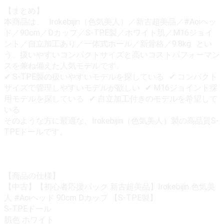
【まとめ】
本商品は、 Irokebijin（色気美人）／新古超美品／#Aoiヘッ
ド／90cm／Dカップ／S-TPE製／ホワイト肌／M16ジョイ
ント／自立加工あり／一体式ホール／新骨格／9.8kg とい
う、扱いやすいコンパクトサイズと高いコストパフォーマン
スを兼ね備えた人気モデルです。
✔ S-TPE製の扱いやすいモデルを探している ✔ コンパクト
サイズで管理しやすいモデルが欲しい ✔ M16ジョイント採
用モデルを探している ✔ 自立加工付きのモデルを希望して
いる
そのような方に最適な、Irokebijin（色気美人）製の高品質S-
TPEドールです。
【商品の仕様】
【中古】【初心者応援パック 新古超美品】Irokebijin 色気美
人 #Aoiヘッド 90cm Dカップ 【S-TPE製】
S-TPEドール
肌色 ホワイト