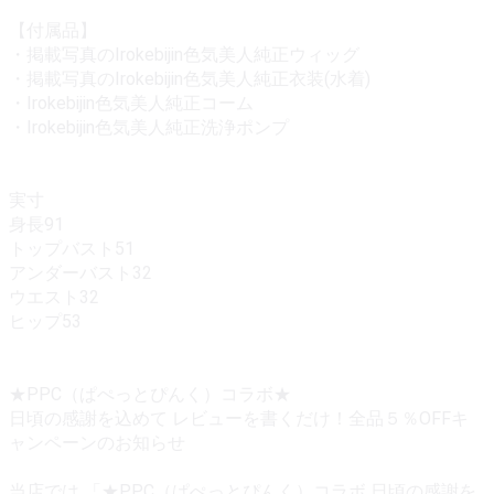
【付属品】
・掲載写真のIrokebijin色気美人純正ウィッグ
・掲載写真のIrokebijin色気美人純正衣装(水着)
・Irokebijin色気美人純正コーム
・Irokebijin色気美人純正洗浄ポンプ
実寸
身長91
トップバスト51
アンダーバスト32
ウエスト32
ヒップ53
★PPC（ぱぺっとぴんく）コラボ★
日頃の感謝を込めて レビューを書くだけ！全品５％OFFキ
ャンペーンのお知らせ
当店では 「★PPC（ぱぺっとぴんく）コラボ 日頃の感謝を