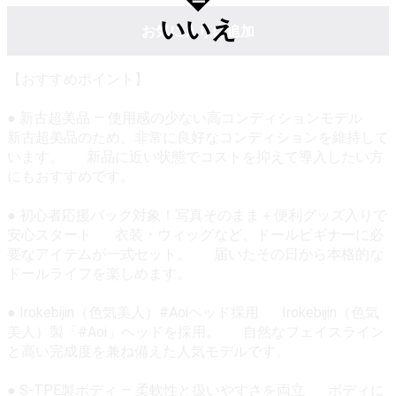
いいえ
お気に入りに追加
【おすすめポイント】
● 新古超美品 — 使用感の少ない高コンディションモデル
新古超美品のため、非常に良好なコンディションを維持して
います。 新品に近い状態でコストを抑えて導入したい方
にもおすすめです。
● 初心者応援パック対象！写真そのまま＋便利グッズ入りで
安心スタート 衣装・ウィッグなど、ドールビギナーに必
要なアイテムが一式セット。 届いたその日から本格的な
ドールライフを楽しめます。
● Irokebijin（色気美人）#Aoiヘッド採用 Irokebijin（色気
美人）製「#Aoi」ヘッドを採用。 自然なフェイスライン
と高い完成度を兼ね備えた人気モデルです。
● S-TPE製ボディ — 柔軟性と扱いやすさを両立 ボディに