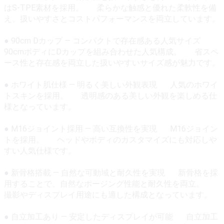
はS-TPE素材を採用。 柔らかな触感と優れた柔軟性を備
え、扱いやすさとコストパフォーマンスを両立しています。
● 90cm Dカップ — コンパクトで存在感ある人気サイズ
90cmボディにDカップを組み合わせた人気構成。 省スペ
ース性と存在感を両立した扱いやすいサイズ感が魅力です。
● ホワイト肌仕様 — 明るく美しい外観表現 人気のホワイ
トスキンを採用。 透明感のある美しい外観を楽しめる仕
様となっています。
● M16ジョイント採用 — 高い互換性を実現 M16ジョイン
トを採用。 ヘッドやボディのカスタマイズにも対応しや
すい人気仕様です。
● 新骨格搭載 — 自然な可動域と耐久性を実現 新骨格を採
用することで、自然なポージング性能と耐久性を両立。
撮影やディスプレイ用途にも適した構成となっています。
● 自立加工あり — 安定したディスプレイが可能 自立加工