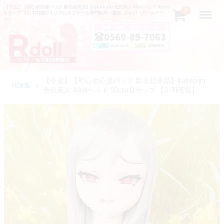
【中古】【初心者応援パック 新古超美品】Irokebijin 色気美人 #Aoiヘッド 90cm
Menu
0
Dカップ 【S-TPE製】 | リアルラブドール専門販売・通販 - Rdoll（アールドー
ル）
【中古】【初心者応援パック 新古超美品】Irokebijin
HOME
色気美人 #Aoiヘッド 90cm Dカップ 【S-TPE製】