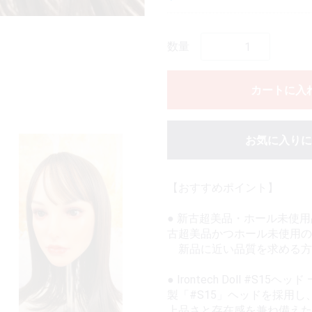
数量
カートに入
お気に入りに
【おすすめポイント】
● 新古超美品・ホール未使
古超美品かつホール未使用
新品に近い品質を求める方
● Irontech Doll #S15
製「#S15」ヘッドを採
上品さと存在感を兼ね備えた