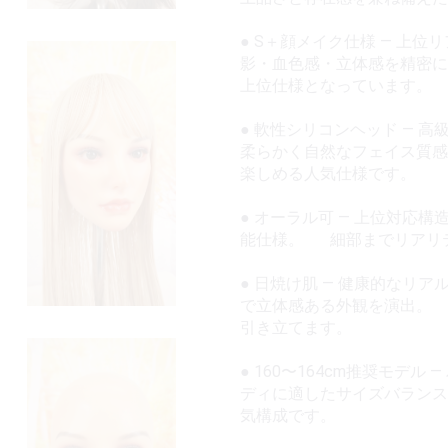
● S＋顔メイク仕様 — 上
影・血色感・立体感を精密
上位仕様となっています。
● 軟性シリコンヘッド —
柔らかく自然なフェイス質
楽しめる人気仕様です。
● オーラル可 — 上位対
能仕様。 細部までリアリ
● 日焼け肌 — 健康的な
で立体感ある外観を演出。
引き立てます。
● 160〜164cm推奨モデル
ディに適したサイズバラン
気構成です。