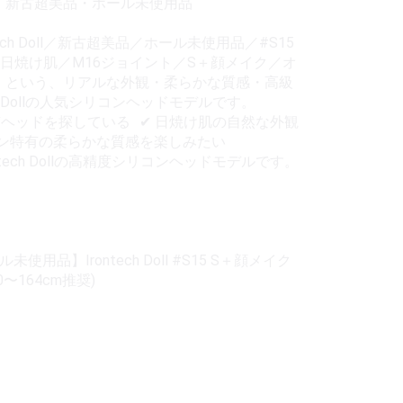
状態：新古超美品・ホール未使用品
ech Doll／新古超美品／ホール未使用品／#S15
日焼け肌／M16ジョイント／S＋顔メイク／オ
推奨 という、リアルな外観・柔らかな質感・高級
h Dollの人気シリコンヘッドモデルです。
質ヘッドを探している ✔ 日焼け肌の自然な外観
コン特有の柔らかな質感を楽しみたい
tech Dollの高精度シリコンヘッドモデルです。
用品】Irontech Doll #S15 S＋顔メイク
〜164cm推奨)