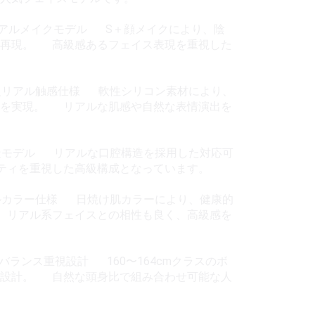
位リアルメイクモデル S＋顔メイクにより、陰
に再現。 高級感あるフェイス表現を重視した
 高級リアル触感仕様 軟性シリコン素材により、
感を実現。 リアルな肌感や自然な表情演出を
応構造モデル リアルな口腔構造を採用した対応可
ティを重視した高級構成となっています。
リアルカラー仕様 日焼け肌カラーにより、健康的
 リアル系フェイスとの相性も良く、高級感を
 — バランス重視設計 160〜164cmクラスのボ
ス設計。 自然な頭身比で組み合わせ可能な人