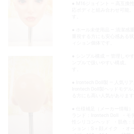
● M16ジョイント — 高
応ボディと組み合わせ可能
す。
● ホール未使用品 — 清
重視する方にも安心感ある
ィション個体です。
● シンプル構成 — 管理
ンプルで扱いやすい構成。
す。
● Irontech Doll製
Irontech Doll製ヘ
る方にも高い人気があります
● 仕様補足（メーカー情報
ランド：Irontech Doll 
性シリコンヘッド ・肌色：
ション：S＋顔メイク ・オ