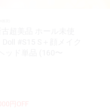
m推奨)
新古超美品 ホール未使
h Doll #S15 S＋顔メイク
ッド単品 (160〜
,000円OFF