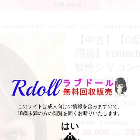
お問い合わせ
tech Doll #S15 S＋顔メイク 軟性シリコンヘッド単品 (160〜164c
【中古】【O
用品】Irontec
軟性シリコンヘ
164cm推奨)
0件
新商品
おすすめ商品
限定品
このサイトは成人向けの情報を含みますので、
18歳未満の方の閲覧を固くお断りいたします。
通常価格：
¥ 65,000
はい
税込
¥ 40,000
25
税込