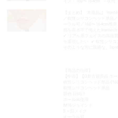
イズ：160〜164cm ・
【まとめ】 本商品は Iront
／軟性シリコンヘッド単品／
ーラル可／160〜164cm
感を高水準で備えたIrontec
✔ リアル系フェイスの高品
を重視したい ✔ 軟性シリ
そのような方に最適な、Iron
【商品の仕様】
【中古】【O新古超美品 ホール未使
軟性シリコンヘッド単品 (160
軟性シリコンヘッド単品
肌色 日焼け
ホール未使用
M16ジョイント
S＋顔メイク
オーラル可