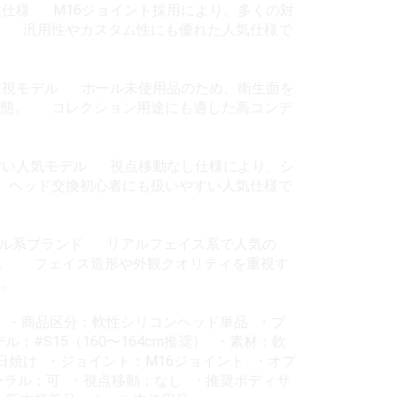
互換性仕様 M16ジョイント採用により、多くの対
。 汎用性やカスタム性にも優れた人気仕様で
潔感重視モデル ホール未使用品のため、衛生面を
状態。 コレクション用途にも適した高コンデ
しやすい人気モデル 視点移動なし仕様により、シ
 ヘッド交換初心者にも扱いやすい人気仕様で
 — 人気リアル系ブランド リアルフェイス系で人気の
ッドモデル。 フェイス造形や外観クオリティを重視す
。
） ・商品区分：軟性シリコンヘッド単品 ・ブ
・モデル：#S15（160〜164cm推奨） ・素材：軟
日焼け ・ジョイント：M16ジョイント ・オプ
ーラル：可 ・視点移動：なし ・推奨ボディサ