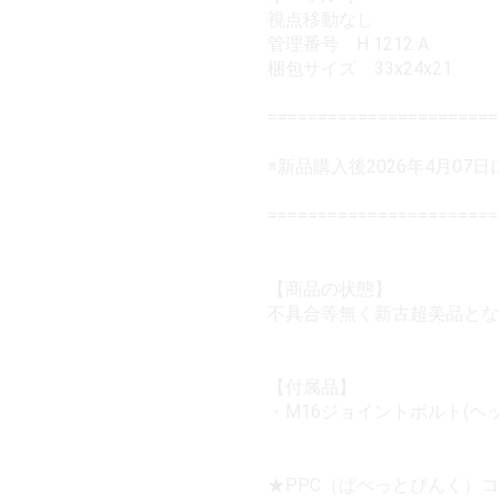
視点移動なし
管理番号 H 1212 A
梱包サイズ 33x24x21
======================
※新品購入後2026年4月0
=======================
【商品の状態】
不具合等無く新古超美品とな
【付属品】
・M16ジョイントボルト(ヘ
★PPC（ぱぺっとぴんく）