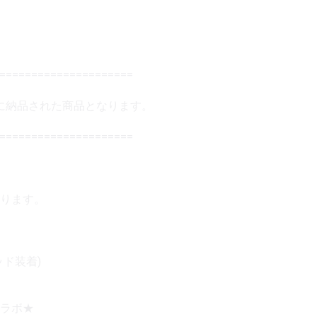
======================
7日に納品された商品となります。
=====================
ります。
ッド装着)
コラボ★