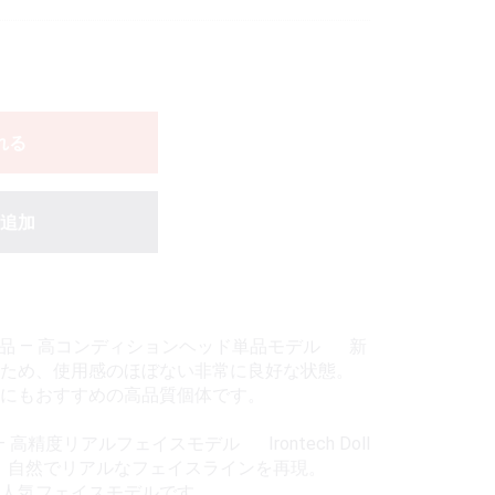
れる
追加
用品 — 高コンディションヘッド単品モデル 新
のため、使用感のほぼない非常に良好な状態。
にもおすすめの高品質個体です。
ヘッド — 高精度リアルフェイスモデル Irontech Doll
用し、自然でリアルなフェイスラインを再現。
人気フェイスモデルです。