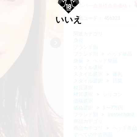
シルバー会員様会員価格：
いいえ
商品コード：
456323
関連カテゴリ
身長
ブランド別
ブランド別
ヘッド単品
身長
ヘッド単品
スタイル選択
スタイル選択
爆乳
スタイル選択
巨尻
材質選択
材質選択
シリコン
価格選択
価格選択
3〜7万円
ブランド別
Irontechdoll
商品カテゴリ
商品カテゴリ
ヘッド単品
すべての中古商品