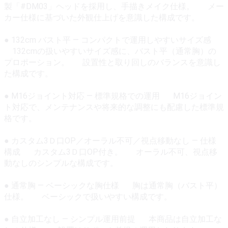
製「#DM03」ヘッドを採用し、手描きメイク仕様。 メー
カー仕様に基づいた外観仕上げを意識した構成です。
● 132cm バスト平 — コンパクトで運用しやすいサイズ感
132cmの扱いやすいサイズ感に、バスト平（通常胸）の
プロポーション。 設置性と取り回しのバランスを意識し
た構成です。
● M16ジョイント対応 — 標準規格での運用 M16ジョイン
ト対応で、メンテナンスや将来的な調整にも配慮した標準規
格です。
● カスタム3Ｄ口OP／オーラル不可／視点移動なし — 仕様
構成 カスタム3Ｄ口OP付き。 オーラル不可、視点移
動なしのシンプルな構成です。
● 通常胸 — ベーシックな胸仕様 胸は通常胸（バスト平）
仕様。 ベーシックで扱いやすい構成です。
● 自立加工なし — シンプル運用前提 本商品は自立加工な