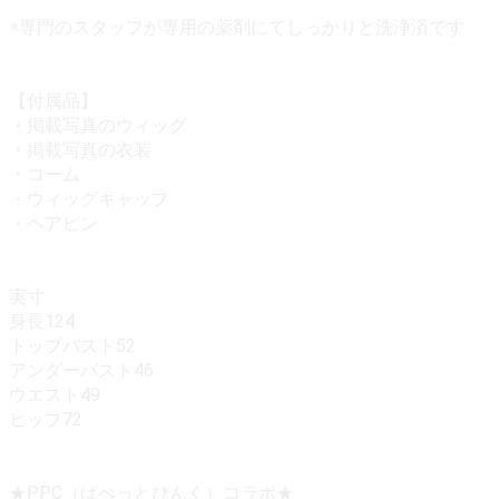
※専門のスタッフが専用の薬剤にてしっかりと洗浄済です
【付属品】
・掲載写真のウィッグ
・掲載写真の衣装
・コーム
・ウィッグキャップ
・ヘアピン
実寸
身長124
トップバスト52
アンダーバスト46
ウエスト49
ヒップ72
★PPC（ぱぺっとぴんく）コラボ★