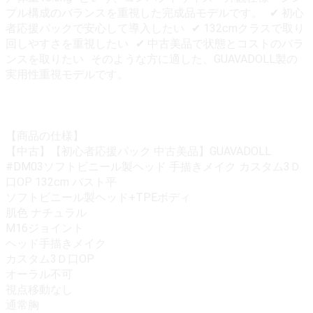
プル構成のバランスを重視した完成品モデルです。 ✔ 初心
者応援パックで安心して導入したい ✔ 132cmクラスで取り
回しやすさを重視したい ✔ 中古美品で状態とコストのバラ
ンスを取りたい そのような方に適した、GUAVADOLL製の
実用性重視モデルです。
【商品の仕様】
【中古】【初心者応援パック 中古美品】GUAVADOLL
#DM03ソフトビニール製ヘッド 手描きメイク カスタム3Ｄ
口OP 132cm バスト平
ソフトビニール製ヘッド+TPEボディ
肌色 ナチュラル
M16ジョイント
ヘッド手描きメイク
カスタム3Ｄ口OP
オーラル不可
視点移動なし
通常胸