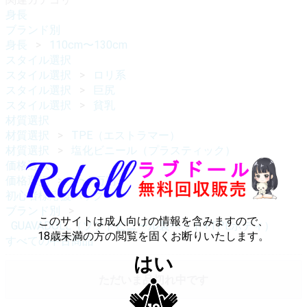
身長
ブランド別
身長
110cm〜130cm
スタイル選択
スタイル選択
ロリ系
スタイル選択
巨尻
スタイル選択
貧乳
材質選択
材質選択
TPE（エストラマー）
材質選択
塩化ビニール（プラスティック）
価格選択
価格選択
3〜7万円
初心者様応援パック
ブランド別
このサイトは成人向けの情報を含みますので、
GUAVADOLL（ソフトビニール製ヘッド+TPEボディ）
18歳未満の方の閲覧を固くお断りいたします。
すべての中古商品
はい
ただいま品切れ中です