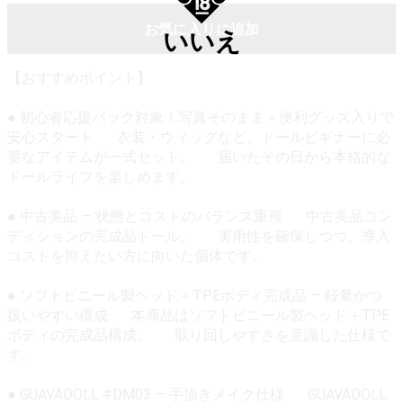
お気に入りに追加
いいえ
【おすすめポイント】
● 初心者応援パック対象！写真そのまま＋便利グッズ入りで
安心スタート 衣装・ウィッグなど、ドールビギナーに必
要なアイテムが一式セット。 届いたその日から本格的な
ドールライフを楽しめます。
● 中古美品 — 状態とコストのバランス重視 中古美品コン
ディションの完成品ドール。 実用性を確保しつつ、導入
コストを抑えたい方に向いた個体です。
● ソフトビニール製ヘッド＋TPEボディ完成品 — 軽量かつ
扱いやすい構成 本商品はソフトビニール製ヘッド＋TPE
ボディの完成品構成。 取り回しやすさを意識した仕様で
す。
● GUAVADOLL #DM03 — 手描きメイク仕様 GUAVADOLL