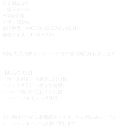
自立加工なし
一体式ホール
EVO新骨格
体重 18.0kg
管理番号 A-KZ-26/02/27-GU-0001
梱包サイズ 127X31X26
※添付写真の衣装・ウィッグその他付属品が付属します。
【商品の状態】
・ホール周辺、両足裏にほつれ-
・ボディ各所にわずかな亀裂-
・ヘッド後頭部にわずかな傷-
・ヘッドジョイント補修痕-
その他は全体的に状態綺麗ですが、中古品の為ノークレー
ム、ノーリターンでお願い致します。