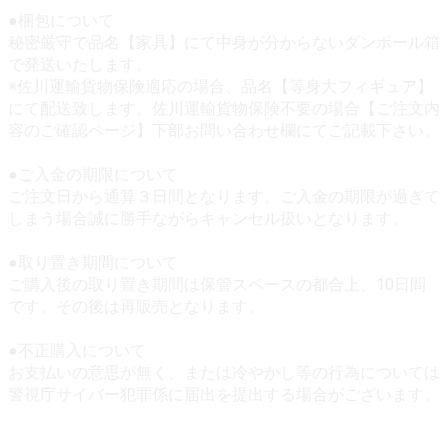
●梱包について
秘密厳守で品名【家具】にて中身が分からないダンボール箱
で発送いたします。
※佐川運輸貨物保険適応の場合、品名【等身大フィギュア】
にて配送致します。佐川運輸貨物保険不要の場合【ご注文内
容のご確認ページ】下部お問い合わせ欄にてご記載下さい。
●ご入金の期限について
ご注文日から通算３日間となります。ご入金の期限が過ぎて
しまう場合誠に勝手ながらキャンセル扱いとなります。
●取り置き期間について
ご購入後の取り置き期間は保管スペースの都合上、10日間
です。その後は再販売となります。
●不正購入について
お支払いの意思が無く、または冷やかし等の行為については
警視庁サイバー犯罪係に届出を提出する場合がございます。