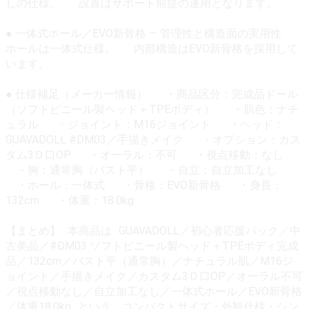
しの仕様。 設置はサポート前提の運用となります。
● 一体式ホール／EVO新骨格 — 管理性と構造面の実用性
ホールは一体式仕様。 内部構造はEVO新骨格を採用して
います。
● 仕様補足（メーカー情報） ・商品区分：完成品ドール
（ソフトビニール製ヘッド＋TPEボディ） ・肌色：ナチ
ュラル ・ジョイント：M16ジョイント ・ヘッド：
GUAVADOLL #DM03／手描きメイク ・オプション：カス
タム3Ｄ口OP ・オーラル：不可 ・視点移動：なし
・胸：通常胸（バスト平） ・自立：自立加工なし
・ホール：一体式 ・骨格：EVO新骨格 ・身長：
132cm ・体重：18.0kg
【まとめ】 本商品は GUAVADOLL／初心者応援パック／中
古美品／#DM03 ソフトビニール製ヘッド＋TPEボディ完成
品／132cm／バスト平（通常胸）／ナチュラル肌／M16ジ
ョイント／手描きメイク／カスタム3Ｄ口OP／オーラル不可
／視点移動なし／自立加工なし／一体式ホール／EVO新骨格
／体重18.0kg という、コンパクトサイズ・外観仕様・シン