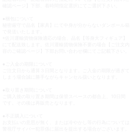
確認ページ】下部、着時間指定選択にてご選択下さい。
●梱包について
秘密厳守で品名【家具】にて中身が分からないダンボール箱
で発送いたします。
※佐川運輸貨物保険適応の場合、品名【等身大フィギュア】
にて配送致します。佐川運輸貨物保険不要の場合【ご注文内
容のご確認ページ】下部お問い合わせ欄にてご記載下さい。
●ご入金の期限について
ご注文日から通算３日間となります。ご入金の期限が過ぎて
しまう場合誠に勝手ながらキャンセル扱いとなります。
●取り置き期間について
ご購入後の取り置き期間は保管スペースの都合上、10日間
です。その後は再販売となります。
●不正購入について
お支払いの意思が無く、または冷やかし等の行為については
警視庁サイバー犯罪係に届出を提出する場合がございます。