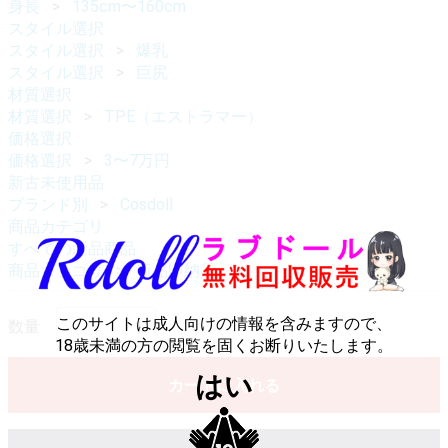
身長
135cm〜160cm
スタイル選択
スタイル選択
爆乳
スタイル選択
巨尻
材質選択
材質選択
TPE（エストラマー）
価格選択
価格選択
3〜7万円
新古未使用品
ブランド別
Cosdoll
商品カテゴリ
すべての新品商品
商品カテゴリ
新品即納品
このサイトは成人向けの情報を含みますので、
数量
18歳未満の方の閲覧を固くお断りいたします。
はい
カートに入れる