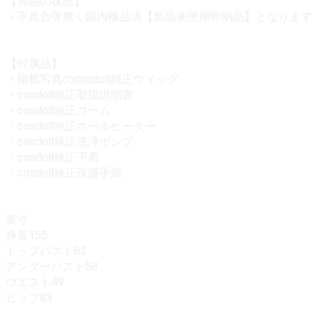
【商品の状態】
・不具合等無く国内検品済【新品未使用即納品】となります
【付属品】
・掲載写真のcosdoll純正ウィッグ
・cosdoll純正取扱説明書
・cosdoll純正コーム
・cosdoll純正ホールヒーター
・cosdoll純正洗浄ポンプ
・cosdoll純正下着
・cosdoll純正保護手袋
実寸
身長155
トップバスト82
アンダーバスト58
ウエスト49
ヒップ83