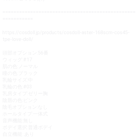
================================================
===========
https://cosdoll.jp/products/cosdoll-aster-168scm-cos45-
tpe-love-doll/
頭部オプション:56番
ウィッグ:#17
肌の色:ノーマル
瞳の色:ブラック
乳輪サイズ:中
乳輪の色:#03
乳房タイプ:ゼリー胸
陰唇の色:ピンク
陰毛オプション:なし
ホールタイプ:一体式
音声機能:無し
ボデイ選択:普通ボデイ
自立機能 :あり