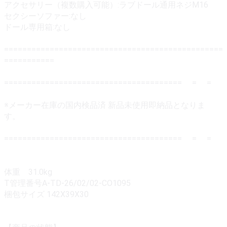
アクセサリー（複数購入可能）:ラブドール通用ネジM16
セクシーソファー:なし
ドール専用箱:なし
================================================
===========
======================================= = =
※メーカー在庫の国内検品済 新品未使用即納品となりま
す。
======================================= = =
体重 31.0kg
T管理番号A-TD-26/02/02-CO1095
梱包サイズ 142X39X30