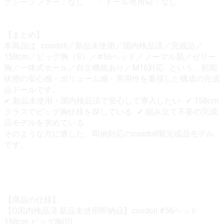
クシーソファー：なし ・ドール専用箱：なし
【まとめ】
本商品は cosdoll／新品未使用／国内検品済／完成品／
158cm／ビッグ胸（S）／#56ヘッド／ノーマル肌／ゼリー
胸／一体式ホール／自立機能あり／M16対応 という、初期
状態の安心感・ボリューム感・実用性を重視した構成の完成
品ドールです。
✔ 新品未使用・国内検品済で安心して導入したい ✔ 158cm
クラスでビッグ胸仕様を探している ✔ 組み立て不要の完成
品モデルを求めている
そのような方に適した、即納対応のcosdoll製完成品モデル
です。
【商品の仕様】
【O国内検品済 新品未使用即納品】cosdoll #56ヘッド
158cm ビッグ胸(S)