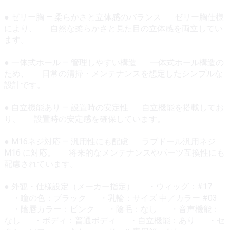
● ゼリー胸 — 柔らかさと立体感のバランス ゼリー胸仕様
により、 自然な柔らかさと見た目の立体感を両立してい
ます。
● 一体式ホール — 管理しやすい構造 一体式ホール構造の
ため、 日常の清掃・メンテナンスを想定したシンプルな
設計です。
● 自立機能あり — 設置時の安定性 自立機能を搭載してお
り、 設置時の安定感を確保しています。
● M16ネジ対応 — 汎用性にも配慮 ラブドール汎用ネジ
M16 に対応。 将来的なメンテナンスやパーツ互換性にも
配慮されています。
● 外観・仕様設定（メーカー指定） ・ウィッグ：#17
・瞳の色：ブラック ・乳輪：サイズ 中／カラー #03
・陰唇カラー：ピンク ・陰毛：なし ・音声機能：
なし ・ボディ：普通ボディ ・自立機能：あり ・セ