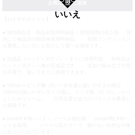
お気に入りに追加
いいえ
【おすすめポイント】
● 国内検品済・新品未使用即納品 — 初期状態の安心感 国
内にて検品済の新品未使用即納品。 初期コンディション
を重視したい方にも安心して選べる個体です。
● 完成品（ヘッド＋ボディ）— すぐに使用可能 本商品は
ヘッド＋ボディ一体の完成品です。 追加の組み立て作業
が不要で、届いてすぐに使用できます。
● 158cm × ビッグ胸（S）— 存在感と扱いやすさの両立
158cmの扱いやすいサイズ感に、ビッグ胸（S）のしっかり
としたボリューム。 日常設置と迫力のバランスを重視し
た構成です。
● cosdoll #56ヘッド — ノーマル肌仕様 cosdoll製 #56ヘ
ッドを採用。 ノーマル肌カラーで、癖のない自然な印象
に仕上げられています。