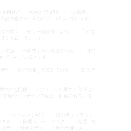
 ノーマル肌仕様 cosdoll製 #56ヘッドを採用。
自然で癖のない外観に仕上げられています。
と立体感の両立 ゼリー胸仕様により、 自然な
ス良く両立しています。
しやすい構造 一体式ホール構造のため、 日常
的行いやすい設計です。
時の安定性 自立機能を搭載しており、 設置時
 互換性にも配慮 ラブドール汎用ネジ M16 が
ツ交換やメンテナンス面にも配慮されていま
） ・ウィッグ：#17 ・瞳の色：ブラック
 #02 ・陰唇カラー：ピンク ・陰毛：な
ボディ：普通ボディ ・自立機能：あり