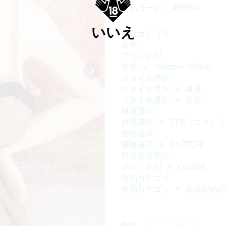
商品コード：
455859
いいえ
関連カテゴリ
身長
ブランド別
身長
135cm〜160cm
スタイル選択
スタイル選択
爆乳
スタイル選択
巨尻
材質選択
材質選択
TPE（エスト
価格選択
価格選択
3〜7万円
新古未使用品
ブランド別
Cosdoll
商品カテゴリ
商品カテゴリ
新品即納品