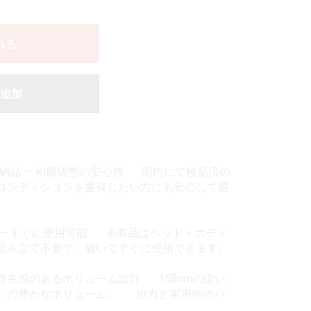
れる
追加
即納品 — 初期状態の安心感 国内にて検品済の
コンディションを重視したい方にも安心して選
）— すぐに使用可能 本商品はヘッド＋ボディ
組み立て不要で、届いてすぐに使用できます。
）— 存在感のあるボリューム設計 158cmの扱い
S）の豊かなボリューム。 迫力と実用性のバ