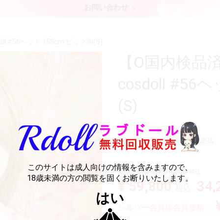
お問い合わせ
 #56ヘッド 158cm ビッグ胸(S)
【O国内検品
cosdoll #5
(S)
0件
新商品
おすすめ商品
限定品
このサイトは成人向けの情報を含みますので、
通常価格：
¥ 94,000
税込
18歳未満の方の閲覧を固くお断りいたします。
¥ 59,800
34
税込
はい
シルバー会員様会員価格：