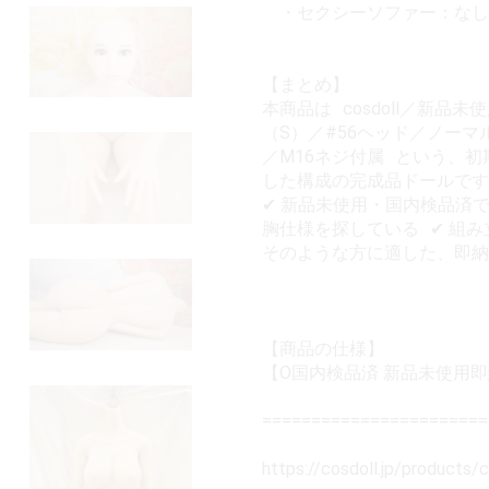
・セクシーソファー：なし
【まとめ】
本商品は cosdoll／新品
（S）／#56ヘッド／ノー
／M16ネジ付属 という、
した構成の完成品ドールです
✔ 新品未使用・国内検品済で
胸仕様を探している ✔ 組
そのような方に適した、即納対
【商品の仕様】
【O国内検品済 新品未使用即納品】
=======================
https://cosdoll.jp/products/