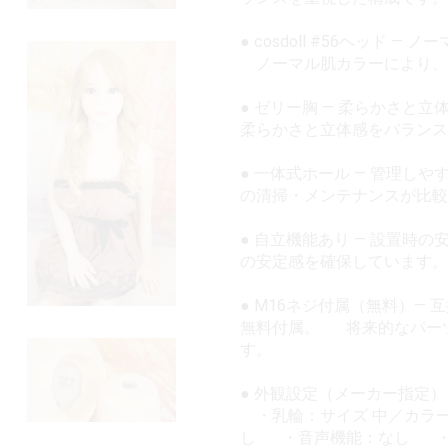
● cosdoll #56ヘッド —
ノーマル肌カラーにより、
● ゼリー胸 — 柔らかさ
柔らかさと立体感をバラン
● 一体式ホール — 管理
の清掃・メンテナンスが比較
● 自立機能あり — 設置
の安定感を確保しています。
● M16ネジ付属（無料）—
無料付属。 将来的なパー
す。
● 外観設定（メーカー指定
・乳輪：サイズ 中／カラー
し ・音声機能：なし ・