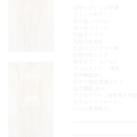
頭部オプション:56番
ウィッグ:#17
肌の色:ノーマル
瞳の色:ブラック
乳輪サイズ:中
乳輪の色:#02
乳房タイプ:ゼリー胸
陰唇の色:ピンク
陰毛オプション:なし
ホールタイプ: 一体式
音声機能:無し
ボデイ選択:普通ボデイ
自立機能 :あり
アクセサリー（複数購入可能）
セクシーソファー:なし
ドール専用箱:なし
======================
====================