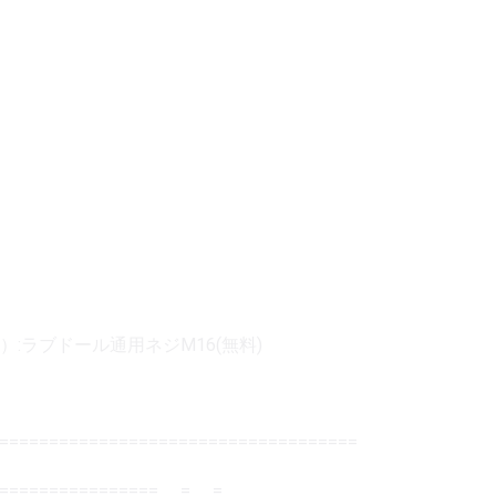
:ラブドール通用ネジM16(無料)
=====================================
=================== = =