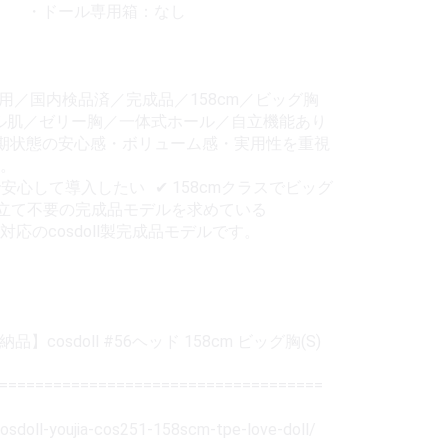
 ・ドール専用箱：なし
未使用／国内検品済／完成品／158cm／ビッグ胸
マル肌／ゼリー胸／一体式ホール／自立機能あり
初期状態の安心感・ボリューム感・実用性を重視
。
安心して導入したい ✔ 158cmクラスでビッグ
み立て不要の完成品モデルを求めている
応のcosdoll製完成品モデルです。
cosdoll #56ヘッド 158cm ビッグ胸(S)
====================================
cosdoll-youjia-cos251-158scm-tpe-love-doll/