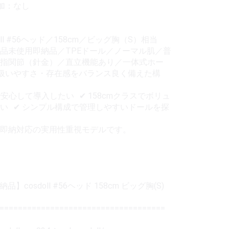
加：なし
ll #56ヘッド／158cm／ビッグ胸（S）相当
品未使用即納品／TPEドール／ノーマル肌／普
／指関節（針金）／直立機能あり／一体式ホー
扱いやすさ・存在感をバランス良く備えた構
安心して導入したい ✔ 158cmクラスでボリュ
い ✔ シンプル構成で管理しやすいドールを探
即納対応の実用性重視モデルです。
cosdoll #56ヘッド 158cm ビッグ胸(S)
====================================