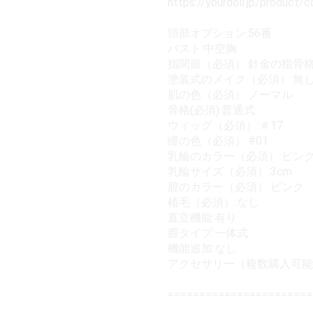
https://yourdoll.jp/product/
頭部オプション:56番
バスト:中空胸
指関節（必須）:針金の指骨
塗装式のメイク（必須）:無
肌の色（必須）:ノーマル
骨格(必須):普通式
ウィッグ（必須）:＃17
瞳の色（必須）:#01
乳輪のカラー（必須）:ピン
乳輪サイズ（必須）:3cm
膣のカラー（必須）:ピンク
植毛（必須）:なし
直立機能:有り
膣タイプ:一体式
機能追加:なし
アクセサリー（複数購入可能
======================