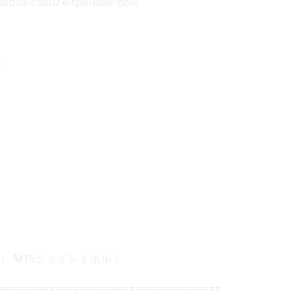
cosdoll-cos024-tpe-love-doll/
格
し
ク
）:M16ジョイントボルト
=====================================