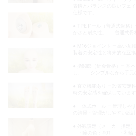
表情とバランスの良いフェ
仕様です。
● TPEドール（普通式骨格
かさと耐久性。 普通式骨
● M16ジョイント — 高
装着の安定性と将来的な互
● 指関節（針金骨格）— 
し、 シンプルながら手元
● 直立機能あり — 設置
時の安定感を確保しています
● 一体式ホール — 管理
の清掃・管理がしやすい設計
● 外観設定（メーカー指定
・瞳の色：#01 ・乳輪