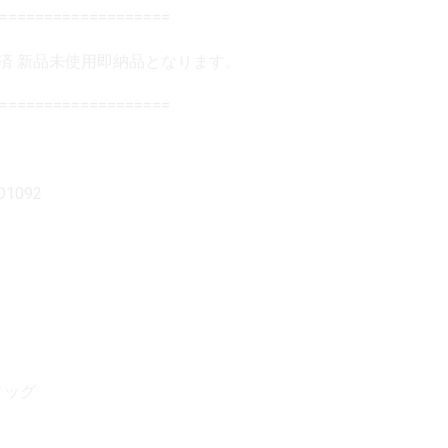
===================
済 新品未使用即納品となります。
===================
O1092
ィッグ