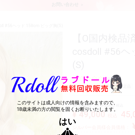
お問い合わせ
 #56ヘッド 158cm ビッグ胸(S)
【O国内検品
cosdoll #5
(S)
0件
新商品
おすすめ商品
限定品
このサイトは成人向けの情報を含みますので、
通常価格：
¥ 94,000
税込
18歳未満の方の閲覧を固くお断りいたします。
¥ 49,000
45
税込
はい
シルバー会員様会員価格：