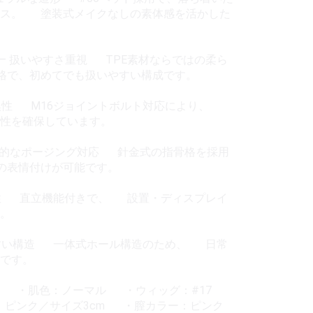
イス。 塗装式メイクなしの素体感を活かした
）— 扱いやすさ重視 TPE素材ならではの柔ら
格で、初めてでも扱いやすい構成です。
い互換性 M16ジョイントボルト対応により、
換性を確保しています。
基本的なポージング対応 針金式の指骨格を採用
の表情付けが可能です。
安定性 直立機能付きで、 設置・ディスプレイ
。
しやすい構造 一体式ホール構造のため、 日常
です。
） ・肌色：ノーマル ・ウィッグ：#17
：ピンク／サイズ3cm ・膣カラー：ピンク