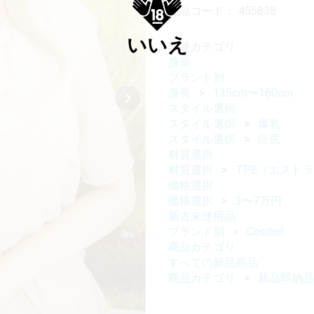
商品コード：
455838
いいえ
関連カテゴリ
身長
ブランド別
身長
135cm〜160cm
スタイル選択
スタイル選択
爆乳
スタイル選択
巨尻
材質選択
材質選択
TPE（エスト
価格選択
価格選択
3〜7万円
新古未使用品
ブランド別
Cosdoll
商品カテゴリ
すべての新品商品
商品カテゴリ
新品即納品