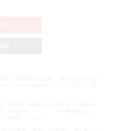
れる
追加
即納品 — 初期状態の安心感 国内にて検品済の
コンディションを重視したい方にも安心して選
）相当・中空胸 — 存在感と扱いやすさ 158cmの
（S）相当のボリューム。 中空胸構造により
さにも配慮しています。
 — ナチュラルな造形 #56ヘッド採用で、落ち着いた