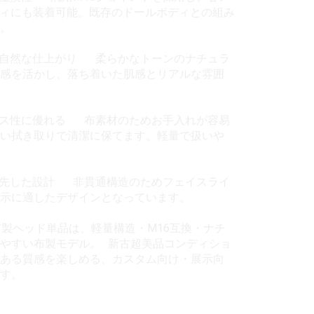
ディにも装着可能。既存のドールボディとの組み
。
で自然な仕上がり 柔らかなトーンのナチュラ
感を活かし、落ち着いた肌感とリアルな雰囲
ンス性に優れる 布素材のためお手入れが容易
い拭き取りで清潔に保てます。軽量で扱いや
優先した設計 非貫通構造のためフェイスライ
示に適したデザインとなっています。
スタム布製ヘッド単品は、軽量構造・M16互換・ナチ
やすい布製モデル。 新古超美品コンディショ
ある質感を楽しめる、カスタム向け・展示向
す。