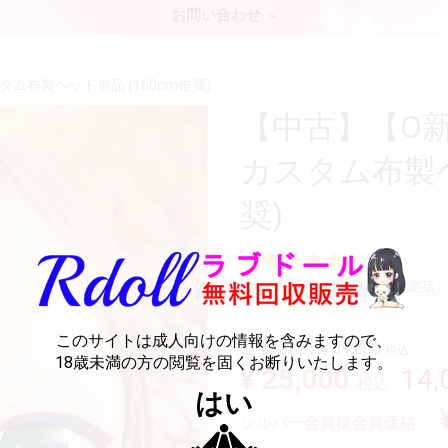
お問い合わせ
スタム布製ヘッド単品 (160cm推奨)
【中古】【O新古超
カスタム布製ヘ
奨)
1件
新商品
おすすめ商品
限定品
このサイトは成人向けの情報を含みますので、
通常価格：
¥ 39,000
税込
18歳未満の方の閲覧を固くお断りいたします。
¥ 25,000
14
税込
はい
シルバー会員様会員価格：