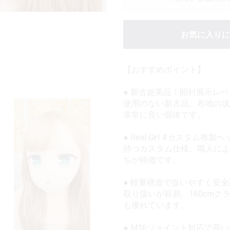
お気に入りに
【おすすめポイント】
● 新古超美品！開封展示レ
使用のない新古品。布地の状
非常に良い個体です。
● Real Girl #カス
持つカスタム仕様。職人によ
ちが特徴です。
● 軽量構造で扱いやすく安
取り扱いが容易。160cm
も優れています。
● M16ジョイント対応で