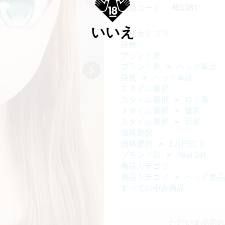
商品コード：
455381
いいえ
関連カテゴリ
身長
ブランド別
ブランド別
ヘッド単品
身長
ヘッド単品
スタイル選択
スタイル選択
ロリ系
スタイル選択
爆乳
スタイル選択
巨尻
価格選択
価格選択
3万円以下
ブランド別
Real Girl
商品カテゴリ
商品カテゴリ
ヘッド単品
すべての中古商品
ただいま品切れ