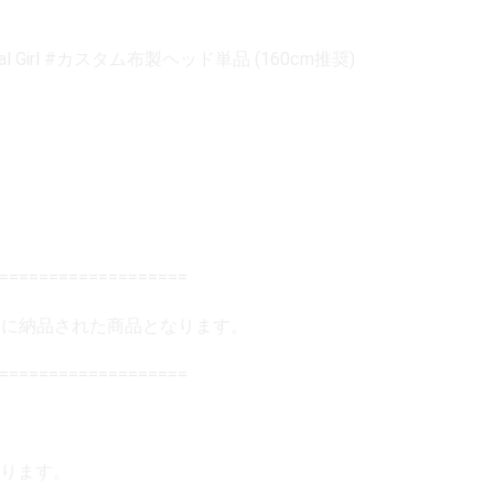
Girl #カスタム布製ヘッド単品 (160cm推奨)
=====================
02日に納品された商品となります。
===================
ります。