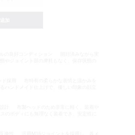
追加
ベルの良好コンディション 開封済みながら実
態やジョイント部の摩耗もなく、保存状態の
タム布製ヘッド採用 布特有の柔らかな表情と温かみを
るハンドメイド仕上げで、優しい印象の顔立
全設計 布製ヘッドのため非常に軽く、装着や
クラスのボディにも無理なく装着でき、安定性に
高い互換性 汎用M16ジョイントを採用し、各メ