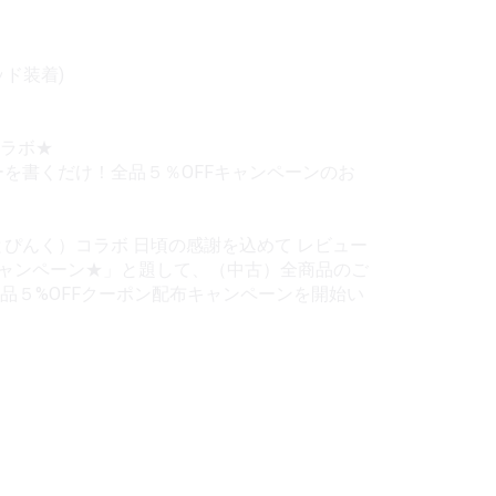
ッド装着)
コラボ★
ーを書くだけ！全品５％OFFキャンペーンのお
とぴんく）コラボ 日頃の感謝を込めて レビュー
キャンペーン★」と題して、（中古）全商品のご
品５%OFFクーポン配布キャンペーンを開始い