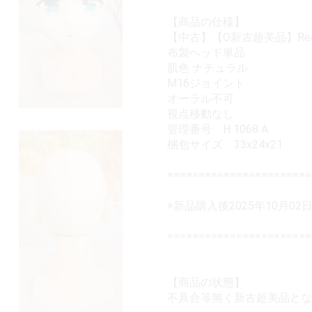
【商品の仕様】
【中古】【O新古超美品】Real 
布製ヘッド単品
肌色 ナチュラル
M16ジョイント
オーラル不可
視点移動なし
管理番号 H 1068 A
梱包サイズ 33x24x21
=====================
※新品購入後2025年10月
=======================
【商品の状態】
不具合等無く新古超美品とな