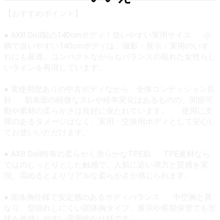
【おすすめポイント】
● AXB Doll製の140cmボディ！扱いやすい実用サイズ 小
柄で扱いやすい140cmボディは、撮影・展示・実用のいず
れにも最適。コンパクトながらもバランスの取れた女性らし
いラインを再現しています。
● 実使用歴ありの中古ボディながら、全体コンディション良
好 肌表面の軽微なスレや経年変化はあるものの、関節可
動や素材の柔らかさは良好に保たれています。 使用に支
障のあるダメージはなく、実用・交換用ボディとして安心し
てお使いいただけます。
● AXB Doll特有の柔らかく滑らかなTPE肌 TPE素材なら
ではのしっとりとした触感で、人肌に近い弾力と質感を実
現。温めるとよりリアルな柔らかさが感じられます。
● 固体胸仕様で安定感のあるボディバランス 中空胸と異
なり、型崩れしにくい固体胸タイプ。展示や長期保管でも形
状を維持しやすい実用的な仕様です。