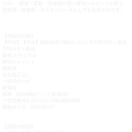
デル。 軽量・柔軟・互換性の高いM16ジョイント仕様で、
交換用・補修用・カスタムベースとしてもおすすめです。
【商品の仕様】
【中古】【中古】AXB Doll 140cm バスト中TPEボディ単品
TPEボディ単品
肌色 ナチュラル
M16ジョイント
固体胸
自立加工なし
一体式ホール
新骨格
体重 約24.0kg (ヘッド装着時)
Ｔ管理番号A-TD-25/11/06-AXB1094
梱包サイズ 130×32×27
【商品の状態】