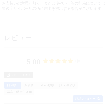
お支払いの意思が無く、または冷やかし等の行為については
警視庁サイバー犯罪係に届出を提出する場合がございます。
レビュー
5.00
1件
レビューを書く
日付順 ↓
評価順
いいね数順
購入確認順
写真・動画付き順
詳細フィルター