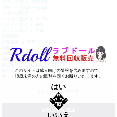
ブランド別
AXB DOLL
身長
135cm〜160cm
スタイル選択
スタイル選択
ロリ系
スタイル選択
爆乳
スタイル選択
巨尻
材質選択
材質選択
TPE（エストラマー）
価格選択
価格選択
3万円以下
商品カテゴリ
商品カテゴリ
お値打ち品New
このサイトは成人向けの情報を含みますので、
商品カテゴリ
ボディ単品
18歳未満の方の閲覧を固くお断りいたします。
すべての中古商品
はい
ただいま品切れ中です
お気に入りに追加
いいえ