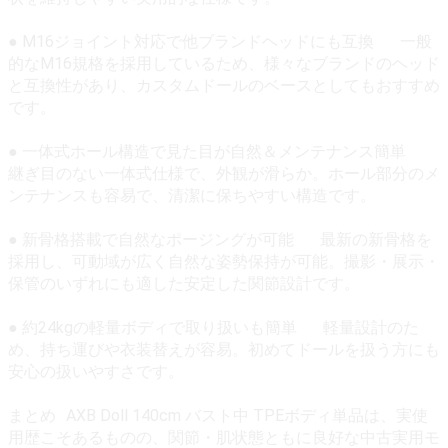
● M16ジョイント対応で他ブランドヘッドにも互換 一般
的なM16規格を採用しているため、様々なブランドのヘッド
と互換性があり、カスタムドールのベースとしてもおすすめ
です。
● 一体式ホール構造で見た目が自然＆メンテナンス簡単
継ぎ目のない一体式仕様で、外観が滑らか。ホール部分のメ
ンテナンスも容易で、清潔に保ちやすい構造です。
● 新骨格搭載で自然なポージングが可能 最新の新骨格を
採用し、可動域が広く自然な姿勢保持が可能。撮影・展示・
保管のいずれにも適した安定した関節設計です。
● 約24kgの軽量ボディで取り扱いも簡単 軽量設計のた
め、持ち運びや衣装替えが容易。初めてドールを扱う方にも
安心の扱いやすさです。
まとめ AXB Doll 140cm バスト中 TPEボディ単品は、実使
用歴こそあるものの、関節・肌状態ともに良好な中古実用モ