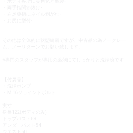
・ボディ各所に黄色化と亀裂-
・両手指関節抜け-
・右足薬指にネイル剥がれ-
・お尻に型付-
その他は全体的に状態綺麗ですが、中古品の為ノークレー
ム、ノーリターンでお願い致します。
※専門のスタッフが専用の薬剤にてしっかりと洗浄済です
【付属品】
・洗浄ポンプ
・M 16ジョイントボルト
実寸
身長122(ボディのみ)
トップバスト68
アンダーバスト54
ウエスト50