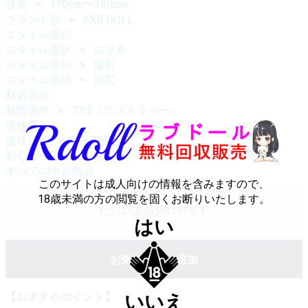
身長
110cm〜130cm
ブランド別
AXB DOLL
スタイル選択
スタイル選択
ロリ系
スタイル選択
爆乳
スタイル選択
巨尻
材質選択
材質選択
TPE（エストラマー）
価格選択
価格選択
3〜7万円
初心者様応援パック
すべての中古商品
このサイトは成人向けの情報を含みますので、
18歳未満の方の閲覧を固くお断りいたします。
ただいま品切れ中です
はい
お気に入りに追加
【おすすめポイント】
いいえ