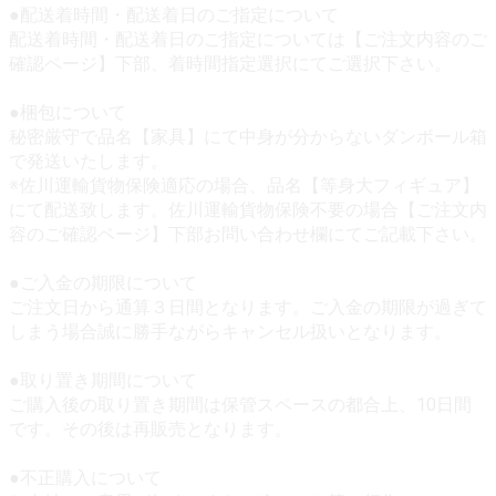
●配送着時間・配送着日のご指定について
配送着時間・配送着日のご指定については【ご注文内容のご
確認ページ】下部、着時間指定選択にてご選択下さい。
●梱包について
秘密厳守で品名【家具】にて中身が分からないダンボール箱
で発送いたします。
※佐川運輸貨物保険適応の場合、品名【等身大フィギュア】
にて配送致します。佐川運輸貨物保険不要の場合【ご注文内
容のご確認ページ】下部お問い合わせ欄にてご記載下さい。
●ご入金の期限について
ご注文日から通算３日間となります。ご入金の期限が過ぎて
しまう場合誠に勝手ながらキャンセル扱いとなります。
●取り置き期間について
ご購入後の取り置き期間は保管スペースの都合上、10日間
です。その後は再販売となります。
●不正購入について