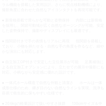
ラル機能を搭載した実用設計。さらに視点移動機構により、
撮影角度に合わせた自然なアイコンタクトを再現可能です。
● 新骨格搭載で滑らかな可動と姿勢保持 内部には新骨格
を採用し、関節可動域が広く自然なポージングが可能。安定
した姿勢保持で、撮影やディスプレイにも最適です。
● 指関節付きで手の表情もリアルに再現 指関節を搭載し
ており、小物を持たせる・自然な手の角度を作るなど、細や
かな演出にも対応します。
● 自立加工OP付きで安定した立位展示が可能 足裏補強に
よる自立加工オプションにより、立たせての展示や撮影にも
対応。小柄ながら安定感に優れた設計です。
● 一体式ホール構造で自然な外観と清潔さ ホールは一体
成形仕様のため、継ぎ目のない自然なラインを実現。洗浄も
容易で衛生的に保ちやすい仕様です。
● 20.6kgの軽量設計で扱いやすさ抜群 130cmサイズ＆中