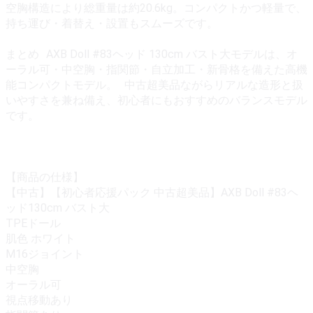
空胸構造により総重量は約20.6kg。コンパクトかつ軽量で、
持ち運び・着替え・設置もスムーズです。
まとめ AXB Doll #83ヘッド 130cm バスト大モデルは、オ
ーラル可・中空胸・指関節・自立加工・新骨格を備えた高機
能コンパクトモデル。 中古超美品ながらリアルな造形と扱
いやすさを兼ね備え、初心者にもおすすめのバランスモデル
です。
【商品の仕様】
【中古】【初心者応援パック 中古超美品】AXB Doll #83ヘ
ッド130cm バスト大
TPEドール
肌色 ホワイト
M16ジョイント
中空胸
オーラル可
視点移動あり