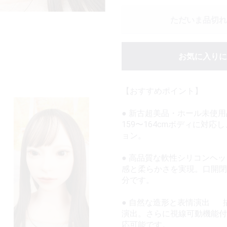
ただいま品切れ
お気に入りに
【おすすめポイント】
● 新古超美品・ホール未使
159〜164cmボディに対
ョン。
● 高品質な軟性シリコンヘ
感と柔らかさを実現。口開閉
分です。
● 自然な造形と表情演出 
演出。さらに視線可動機能付
応可能です。