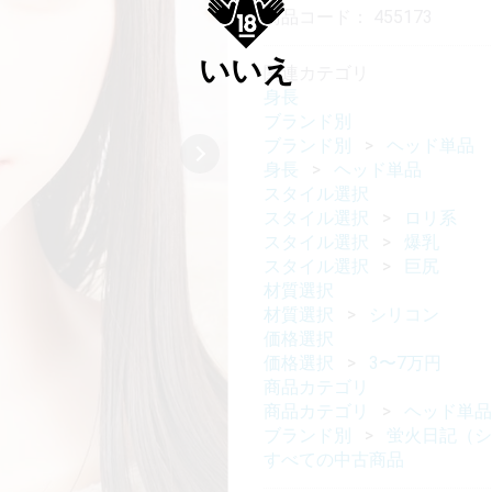
商品コード：
455173
いいえ
関連カテゴリ
身長
ブランド別
ブランド別
ヘッド単品
身長
ヘッド単品
スタイル選択
スタイル選択
ロリ系
スタイル選択
爆乳
スタイル選択
巨尻
材質選択
材質選択
シリコン
価格選択
価格選択
3〜7万円
商品カテゴリ
商品カテゴリ
ヘッド単品
ブランド別
蛍火日記（シ
すべての中古商品