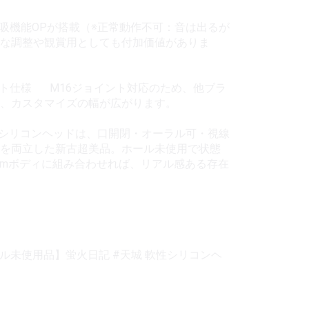
挟吸機能OPが搭載（※正常動作不可：音は出るが
な調整や観賞用としても付加価値がありま
イント仕様 M16ジョイント対応のため、他ブラ
、カスタマイズの幅が広がります。
軟性シリコンヘッドは、口開閉・オーラル可・視線
を両立した新古超美品。ホール未使用で状態
4cmボディに組み合わせれば、リアル感ある存在
ル未使用品】蛍火日記 #天城 軟性シリコンヘ