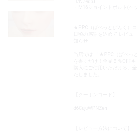
【付属品】
・M16ジョイントボルト(ヘ
★PPC（ぱぺっとぴんく）
日頃の感謝を込めて レビュ
知らせ
当店では 「★PPC（ぱぺっ
を書くだけ！全品５％OFF
購入にご使用いただける、全
たしました。
【クーポンコード】
d6CujuWPNZen
【レビュー方法について】