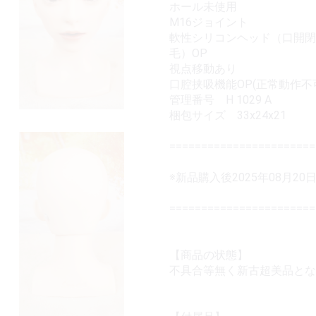
ホール未使用
M16ジョイント
軟性シリコンヘッド（口開閉
毛）OP
視点移動あり
口腔挟吸機能OP(正常動作不
管理番号 H 1029 A
梱包サイズ 33x24x21
======================
※新品購入後2025年08月
=======================
【商品の状態】
不具合等無く新古超美品とな