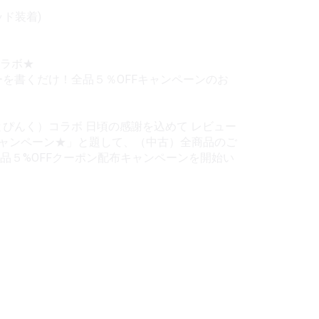
ッド装着)
コラボ★
ーを書くだけ！全品５％OFFキャンペーンのお
とぴんく）コラボ 日頃の感謝を込めて レビュー
キャンペーン★」と題して、（中古）全商品のご
品５%OFFクーポン配布キャンペーンを開始い