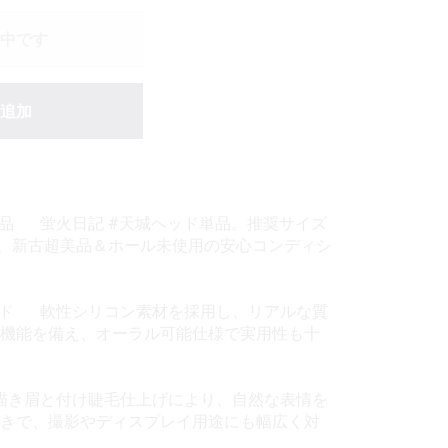
中です
追加
用品 蛍火日記 #天城ヘッド単品。推奨サイズ
応し、新古超美品＆ホール未使用の安心コンディシ
ッド 軟性シリコン素材を採用し、リアルな質
機能を備え、オーラル可能仕様で実用性も十
描き眉と付け睫毛仕上げにより、自然な表情を
きで、撮影やディスプレイ用途にも幅広く対