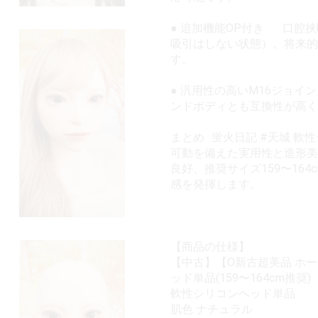
● 追加機能OP付き 口腔
吸引はしない状態）。将来的
す。
● 汎用性の高いM16ジョ
ンドボディとも互換性が高く
まとめ 蛍火日記 #天城 
可動を備えた実用性と造形美
良好、推奨サイズ159〜16
感を発揮します。
【商品の仕様】
【中古】【O新古超美品 ホー
ッド単品(159〜164cm推奨)
軟性シリコンヘッド単品
肌色 ナチュラル