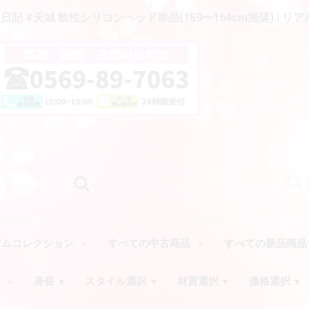
 #天城 軟性シリコンヘッド単品(159〜164cm推奨) | リ
アムコレクション
すべての中古商品
すべての新品商
ク
身長
スタイル選択
材質選択
価格選択