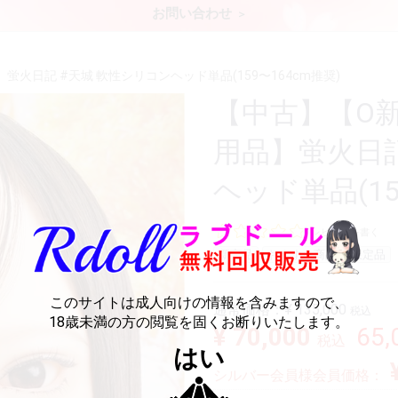
お問い合わせ
火日記 #天城 軟性シリコンヘッド単品(159〜164cm推奨)
【中古】【O
用品】蛍火日記
ヘッド単品(15
レビューを書く
新商品
おすすめ商品
限定品
このサイトは成人向けの情報を含みますので、
通常価格：
¥ 135,000
税込
18歳未満の方の閲覧を固くお断りいたします。
¥ 70,000
65
税込
はい
シルバー会員様会員価格：