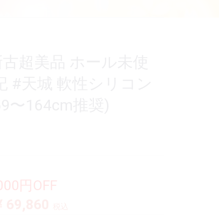
新古超美品 ホール未使
 #天城 軟性シリコン
9〜164cm推奨)
,000円OFF
¥ 69,860
税込