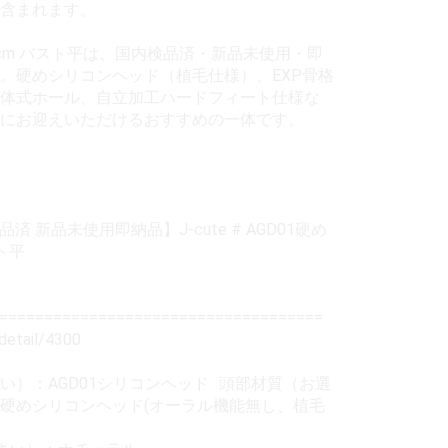
含まれます。
1 149cm バスト平は、国内検品済・新品未使用・即
。硬めシリコンヘッド（植毛仕様）、EXP骨格
体式ホール、自立加工ハードフィート仕様な
にお迎えいただけるおすすめの一体です。
 新品未使用即納品】J-cute # AGD01硬め
ト平
=====================================
detail/4300
い）：AGD01シリコンヘッド 頭部材質（お選
硬めシリコンヘッド(オーラル機能無し、植毛