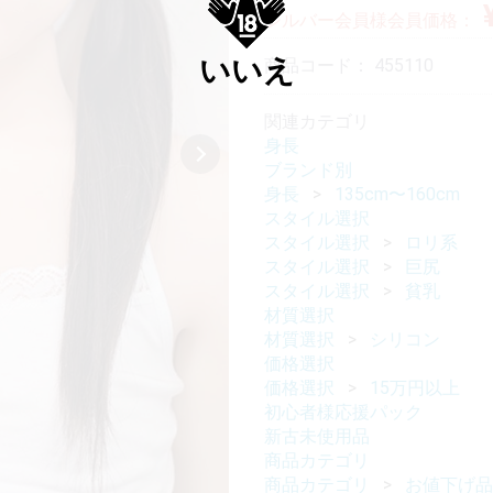
シルバー会員様会員価格：
いいえ
商品コード：
455110
関連カテゴリ
身長
ブランド別
身長
135cm〜160cm
スタイル選択
スタイル選択
ロリ系
スタイル選択
巨尻
スタイル選択
貧乳
材質選択
材質選択
シリコン
価格選択
価格選択
15万円以上
初心者様応援パック
新古未使用品
商品カテゴリ
商品カテゴリ
お値下げ品