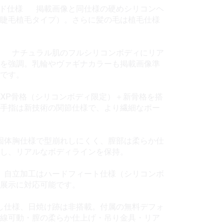
ッド仕様 掲載画像と同仕様の硬めシリコンヘ
睫毛植毛タイプ）。さらに髪の毛は植毛仕様
き ナチュラル肌のフルシリコンボディにリア
を強調。乳輪やヴァギナカラーも掲載画像準
です。
EXP骨格（シリコンボディ限定）＋新骨格を搭
手指は新技術の関節仕様で、より繊細なポー
固体胸仕様で型崩れしにくく、膣部は柔らか仕
し、リアルなボディラインを保持。
 自立加工はハードフィート仕様（シリコンボ
位展示に対応可能です。
し仕様、日焼け跡は非搭載。付属の無料デフォ
線可動・膣の柔らか仕上げ・吊り金具・リア