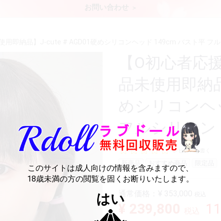
お問い合わせ
即納品】J-cute # AGD01硬めシリコンヘッド 149cm バスト平 
【O初心者応援
品未使用即納品】J
めシリコンヘッ
フルシリコン
レビューを書く
新商品
おすすめ商品
限定品
このサイトは成人向けの情報を含みますので、
18歳未満の方の閲覧を固くお断りいたします。
通常価格：
¥ 353,000
はい
税込
¥ 239,800
1
税込