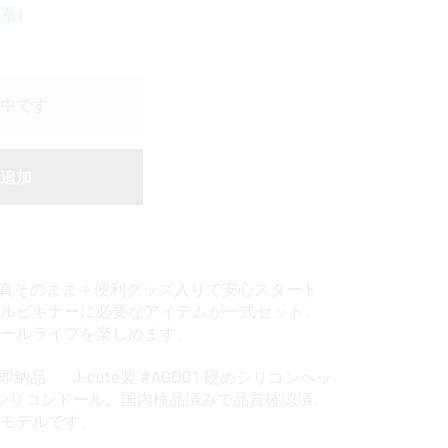
リ系）
中です
追加
写真そのまま＋便利グッズ入りで安心スタート
ルビギナーに必要なアイテムが一式セット。
ールライフを楽しめます。
納品 J-cute製 #AGD01 硬めシリコンヘッ
フルシリコンドール。国内検品済みで品質確認済、
モデルです。