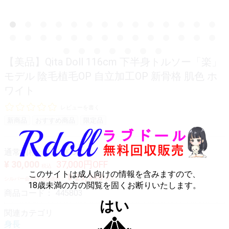
【美品】Qita Doll 116cm 下半身トルソー「楽」
モデル 陰毛植毛OP 自立加工OP 新骨格 肌色 ホ
ワイト
レビューを書く
新商品
おすすめ商品
限定品
通常価格：
¥ 67,000
税込
¥ 30,000
37,000円OFF
税込
このサイトは成人向けの情報を含みますので、
¥ 29,940
シルバー会員様会員価格：
税込
18歳未満の方の閲覧を固くお断りいたします。
商品コード：
445803
はい
関連カテゴリ
身長