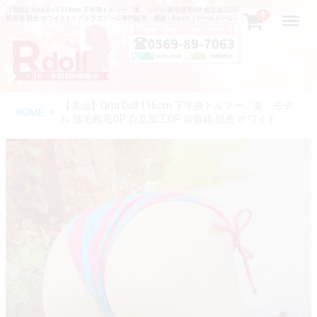
【美品】Qita Doll 116cm 下半身トルソー「楽」モデル 陰毛植毛OP 自立加工OP
Menu
0
新骨格 肌色 ホワイト | リアルラブドール専門販売・通販 - Rdoll（アールドール）
【美品】Qita Doll 116cm 下半身トルソー「楽」モデ
HOME
ル 陰毛植毛OP 自立加工OP 新骨格 肌色 ホワイト