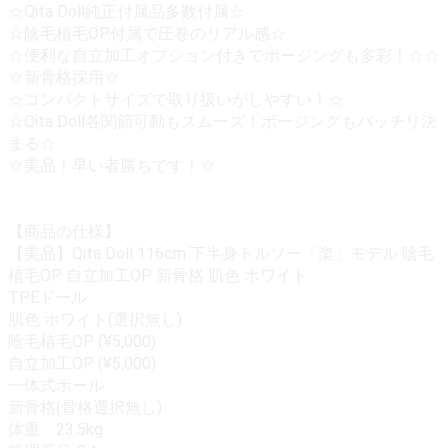
☆Qita Doll純正付属品多数付属☆
☆陰毛植毛OP付属で圧巻のリアル感☆
☆便利な自立加工オプション付きでポージングも多彩！☆☆
☆新骨格採用☆
☆コンパクトサイズで取り扱いがしやすい！☆
☆Qita Doll各関節可動もスムーズ！ポージングもバッチリ決
まる☆
☆美品！早い者勝ちです！☆
【商品の仕様】
【美品】Qita Doll 116cm 下半身トルソー「楽」モデル 陰毛
植毛OP 自立加工OP 新骨格 肌色 ホワイト
TPEドール
肌色 ホワイト(選択無し)
陰毛植毛OP (¥5,000)
自立加工OP (¥5,000)
一体式ホール
新骨格(骨格選択無し)
体重 23.5kg