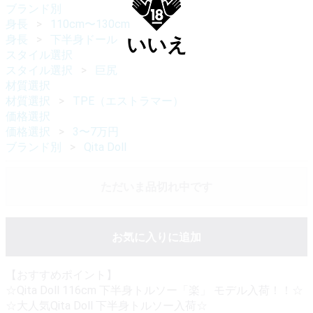
ブランド別
身長
110cm〜130cm
身長
下半身ドール
いいえ
スタイル選択
スタイル選択
巨尻
材質選択
材質選択
TPE（エストラマー）
価格選択
価格選択
3〜7万円
ブランド別
Qita Doll
ただいま品切れ中です
お気に入りに追加
【おすすめポイント】
☆Qita Doll 116cm 下半身トルソー「楽」 モデル入荷！！☆
☆大人気Qita Doll 下半身トルソー入荷☆