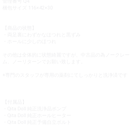
管理番号 Q4
梱包サイズ 116×42×30
【商品の状態】
・両足裏にわずかなほつれと黒ずみ
・ホールに少しのほつれ
その他は全体的に状態綺麗ですが、中古品の為ノークレー
ム、ノーリターンでお願い致します。
※専門のスタッフが専用の薬剤にてしっかりと洗浄済です
【付属品】
・Qita Doll 純正洗浄品ポンプ
・Qita Doll 純正ホールヒーター
・Qita Doll 純正予備自立ボルト