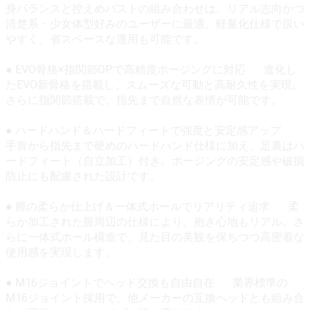
身バランスと控えめバストの組み合わせは、リアル志向かつ
清楚系・少女体型好みのユーザーに最適。軽量化仕様で扱い
やすく、省スペースな運用も可能です。
● EVO骨格×指関節OPで高精度ポージングに対応 進化し
たEVO新骨格を搭載し、スムーズな可動と高耐久性を実現。
さらに指関節搭載で、指先まで自然な表情が可能です。
● ハードハンド＆ハードフィートで強度と安定感アップ
手首から指先まで硬めのハードハンド仕様に加え、足裏はハ
ードフィート（自立加工）付き。ポージングの安定感や破損
防止にも配慮された設計です。
● 膣の柔らか仕上げ＆一体式ホールでリアリティ追求 柔
らか加工された膣周辺の仕様により、抱き心地もリアル。さ
らに一体式ホール構造で、見た目の美観を保ちつつ高密着な
使用感を実現します。
● M16ジョイントでヘッド交換も自由自在 業界標準の
M16ジョイント採用で、他メーカーの互換ヘッドとも組み合