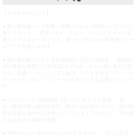
【おすすめポイント】
● 初心者応援パック対象！写真そのまま＋便利グッズ入りで
安心スタート 衣装・ウィッグなど、ドールビギナーに必
要なアイテムが一式セット。届いたその日から本格的なドー
ルライフを楽しめます。
● 初心者応援パック × 新古超美品で安心＆高品質 新品同
様の美品を厳選した“新古品”モデルを、ドール初心者でも安
心の「応援パック」としてご提供。コストを抑えつつ、ハイ
グレードなフルシリコンドールを手にできるお得なセットで
す。
● リアルメイク×植毛仕様で生々しい美しさを再現 眉
毛・睫毛は職人植毛仕様で、顔立ちは自然でリアル。肌の陰
影や質感を細やかに再現したリアルメイク仕上げで、実在感
のある美少女表現を実現。
● 149cmスレンダーボディ×バスト平モデル スリムな等