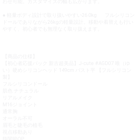
わせ可能。カスタマイズの幅も広がります。
● 軽量ボディ設計で取り扱いやすい26.0kg フルシリコン
ドールでありながら26kgの軽量設計。移動や着替えも行い
やすく、初心者でも無理なく取り扱えます。
【商品の仕様】
【初心者応援パック 新古超美品】J-cute #AGD07 唯（ゆ
い）硬めシリコンヘッド 149cm バスト平 【フルシリコン
製】
フルシリコンドール
肌色 ナチュラル
リアルメイク
M16ジョイント
通常胸
オーラル不可
眉毛と睫毛の植毛
視点移動あり
指関節OP