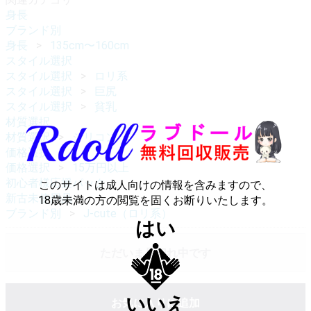
身長
ブランド別
身長
135cm〜160cm
スタイル選択
スタイル選択
ロリ系
スタイル選択
巨尻
スタイル選択
貧乳
材質選択
材質選択
シリコン
価格選択
価格選択
15万円以上
初心者様応援パック
このサイトは成人向けの情報を含みますので、
新古未使用品
18歳未満の方の閲覧を固くお断りいたします。
ブランド別
J-cute（ロリ系）
はい
ただいま品切れ中です
いいえ
お気に入りに追加