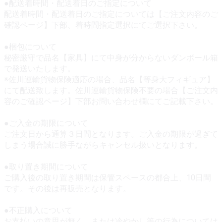
●配送着時間・配送着日のご指定について
配送着時間・配送着日のご指定については【ご注文内容のご
確認ページ】下部、着時間指定選択にてご選択下さい。
●梱包について
秘密厳守で品名【家具】にて中身が分からないダンボール箱
で発送いたします。
※佐川運輸貨物保険適応の場合、品名【等身大フィギュア】
にて配送致します。佐川運輸貨物保険不要の場合【ご注文内
容のご確認ページ】下部お問い合わせ欄にてご記載下さい。
●ご入金の期限について
ご注文日から通算３日間となります。ご入金の期限が過ぎて
しまう場合誠に勝手ながらキャンセル扱いとなります。
●取り置き期間について
ご購入後の取り置き期間は保管スペースの都合上、10日間
です。その後は再販売となります。
●不正購入について
お支払いの意思が無く、または冷やかし等の行為については