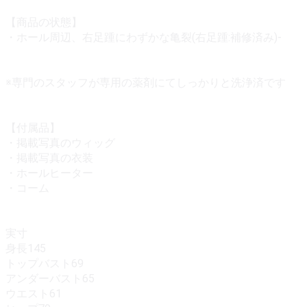
【商品の状態】
・ホール周辺、右足踵にわずかな亀裂(右足踵:補修済み)-
※専門のスタッフが専用の薬剤にてしっかりと洗浄済です
【付属品】
・掲載写真のウィッグ
・掲載写真の衣装
・ホールヒーター
・コーム
実寸
身長145
トップバスト69
アンダーバスト65
ウエスト61