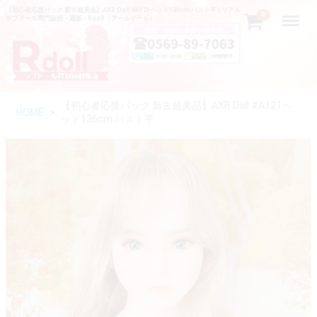
【初心者応援パック 新古超美品】AXB Doll #A121ヘッド136cm バスト平 | リアル
Menu
0
ラブドール専門販売・通販 - Rdoll（アールドール）
【初心者応援パック 新古超美品】AXB Doll #A121ヘ
HOME
ッド136cm バスト平