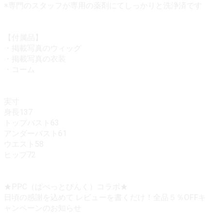
※専門のスタッフが専用の薬剤にてしっかりと洗浄済です
【付属品】
・掲載写真のウィッグ
・掲載写真の衣装
・コーム
実寸
身長137
トップバスト63
アンダーバスト61
ウエスト58
ヒップ72
★PPC（ぱぺっとぴんく）コラボ★
日頃の感謝を込めて レビューを書くだけ！全品５％OFFキ
ャンペーンのお知らせ