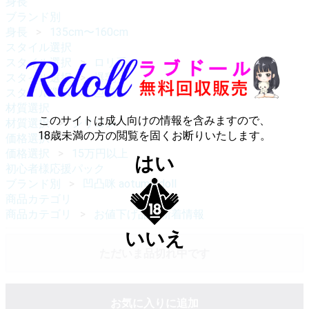
身長
ブランド別
身長
135cm〜160cm
スタイル選択
スタイル選択
ロリ系
スタイル選択
爆乳
スタイル選択
巨尻
材質選択
このサイトは成人向けの情報を含みますので、
材質選択
シリコン
18歳未満の方の閲覧を固くお断りいたします。
価格選択
価格選択
15万円以上
はい
初心者様応援パック
ブランド別
凹凸咪 aotume doll
商品カテゴリ
商品カテゴリ
お値下げ品・新着情報
いいえ
ただいま品切れ中です
お気に入りに追加