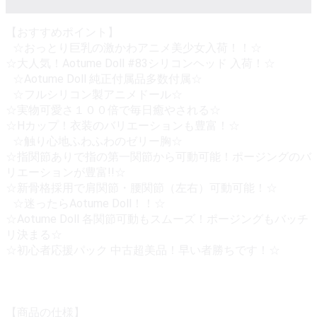
【おすすめポイント】
☆おっとり巨乳の激かわアニメ美少女入荷！！☆
☆大人気！Aotume Doll #83シリコンヘッド 入荷！☆
☆Aotume Doll 純正付属品多数付属☆
☆フルシリコン製アニメドール☆
☆実物可愛さ１００倍で毎日癒やされる☆
☆Hカップ！衣装のバリエーションも豊富！☆
☆触り心地ふわふわのゼリー胸☆
☆指関節ありで指の第一関節から可動可能！ポージングのバ
リエーションが豊富!!☆
☆新骨格採用で肩関節・腰関節（左右）可動可能！☆
☆迷ったらAotume Doll！！☆
☆Aotume Doll 各関節可動もスムーズ！ポージングもバッチ
リ決まる☆
☆初心者応援パック 中古超美品！早い者勝ちです！☆
【商品の仕様】