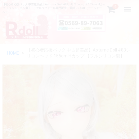
【初心者応援パック 中古超美品】Aotume Doll #83シリコンヘッド 155cm Hカッ
Menu
0
プ 【フルシリコン製】 | リアルラブドール専門販売・通販 - Rdoll（アールドー
ル）
【初心者応援パック 中古超美品】Aotume Doll #83シ
HOME
リコンヘッド 155cm Hカップ 【フルシリコン製】