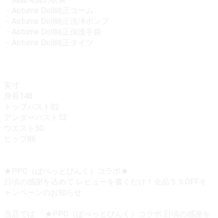
・Aotume Doll純正コーム
・Aotume Doll純正洗浄ポンプ
・Aotume Doll純正保護手袋
・Aotume Doll純正タイツ
実寸
身長148
トップバスト82
アンダーバスト52
ウエスト50
ヒップ86
★PPC（ぱぺっとぴんく）コラボ★
日頃の感謝を込めて レビューを書くだけ！全品５％OFFキ
ャンペーンのお知らせ
当店では 「★PPC（ぱぺっとぴんく）コラボ 日頃の感謝を