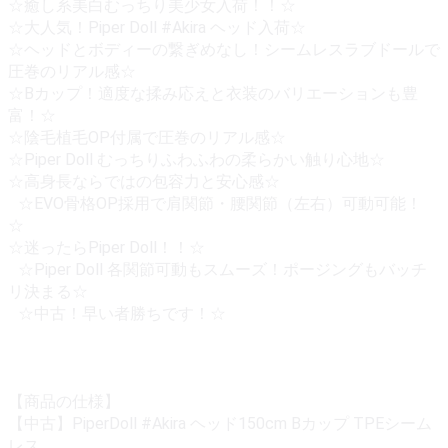
☆癒し系美白むっちり美少女入荷！！☆
☆大人気！Piper Doll #Akira ヘッド入荷☆
☆ヘッドとボディーの繋ぎめなし！シームレスラブドールで
圧巻のリアル感☆
☆Bカップ！適度な揉み応えと衣装のバリエーションも豊
富！☆
☆陰毛植毛OP付属で圧巻のリアル感☆
☆Piper Doll むっちりふわふわの柔らかい触り心地☆
☆高身長ならではの包容力と安心感☆
☆EVO骨格OP採用で肩関節・腰関節（左右）可動可能！
☆
☆迷ったらPiper Doll！！☆
☆Piper Doll 各関節可動もスムーズ！ポージングもバッチ
リ決まる☆
☆中古！早い者勝ちです！☆
【商品の仕様】
【中古】PiperDoll #Akira ヘッド150cm Bカップ TPEシーム
レス