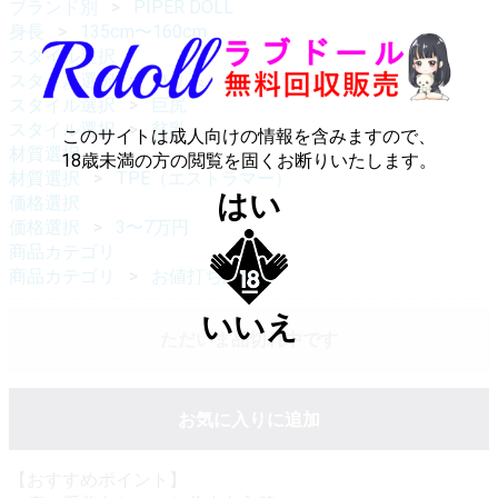
ブランド別
PIPER DOLL
身長
135cm〜160cm
スタイル選択
スタイル選択
ロリ系
スタイル選択
巨尻
スタイル選択
貧乳
このサイトは成人向けの情報を含みますので、
材質選択
18歳未満の方の閲覧を固くお断りいたします。
材質選択
TPE（エストラマー）
はい
価格選択
価格選択
3〜7万円
商品カテゴリ
商品カテゴリ
お値打ち品New
いいえ
ただいま品切れ中です
お気に入りに追加
【おすすめポイント】