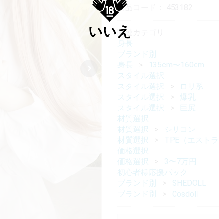
商品コード：
453182
いいえ
関連カテゴリ
身長
ブランド別
身長
135cm〜160cm
スタイル選択
スタイル選択
ロリ系
スタイル選択
爆乳
スタイル選択
巨尻
材質選択
材質選択
シリコン
材質選択
TPE（エスト
価格選択
価格選択
3〜7万円
初心者様応援パック
ブランド別
SHEDOLL
ブランド別
Cosdoll