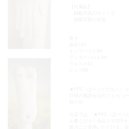
【付属品】
・掲載写真のウィッグ
・掲載写真の衣装
実寸
身長157
トップバスト84
アンダーバスト69
ウエスト62
ヒップ85
★PPC（ぱぺっとぴんく）
日頃の感謝を込めて レビュ
知らせ
当店では 「★PPC（ぱぺっ
を書くだけ！全品５％OFF
購入にご使用いただける、全