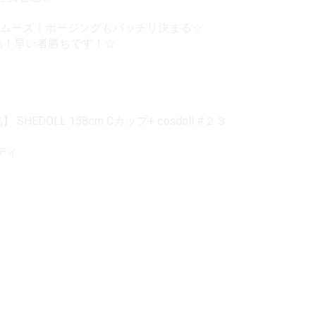
もスムーズ！ポージングもバッチリ決まる☆
品！早い者勝ちです！☆
EDOLL 158cm Cカップ+ cosdoll #２３
ディ