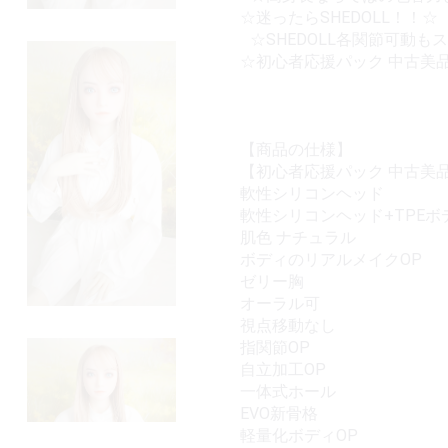
☆迷ったらSHEDOLL！！☆
☆SHEDOLL各関節可動
☆初心者応援パック 中古美
【商品の仕様】
【初心者応援パック 中古美品】 SH
軟性シリコンヘッド
軟性シリコンヘッド+TPEボ
肌色 ナチュラル
ボディのリアルメイクOP
ゼリー胸
オーラル可
視点移動なし
指関節OP
自立加工OP
一体式ホール
EVO新骨格
軽量化ボディOP