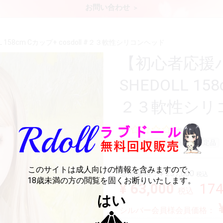
お問い合わせ
158cm Cカップ+ cosdoll #２３軟性シリコンヘッド
【初心者応援
SHEDOLL 158
２３軟性シリ
0件
新商品
おすすめ商品
限定品
このサイトは成人向けの情報を含みますので、
通常価格：
¥ 237,000
税込
18歳未満の方の閲覧を固くお断りいたします。
¥ 63,000
17
税込
はい
シルバー会員様会員価格：