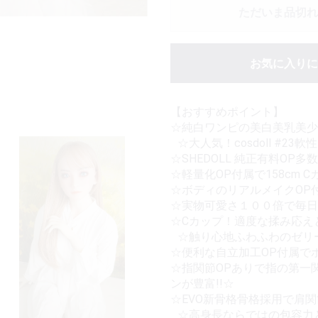
ただいま品切れ
お気に入りに
【おすすめポイント】
☆純白ワンピの美白美乳美少
☆大人気！cosdoll #23
☆SHEDOLL 純正有料OP多
☆軽量化OP付属で158cm Cカ
☆ボディのリアルメイクOP
☆実物可愛さ１００倍で毎日
☆Cカップ！適度な揉み応え
☆触り心地ふわふわのゼリ
☆便利な自立加工OP付属で
☆指関節OPありで指の第一
ンが豊富!!☆
☆EVO新骨格骨格採用で肩
☆高身長ならではの包容力