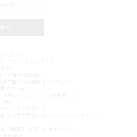
中です
追加
女入荷！☆
軟性シリコンヘッド 入荷！☆
数付属☆
ップ 体重 26.0kg☆
付属で血管など細部までリアル☆
癒やされる☆
と衣装のバリエーションも豊富！☆
ー胸☆
ポージングも多彩！☆
関節から可動可能！ポージングのバリエーショ
関節・腰関節（左右）可動可能！☆
と安心感☆