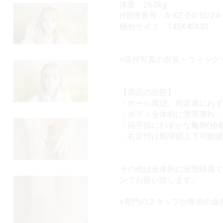
体重 26.0kg
H管理番号 A-KZ-24/10/24-
梱包サイズ 145X40X30
※添付写真の衣装・ウィッグ
【商品の状態】
・ホール周辺、両足裏にわず
・ボディ全体的に塗装薄れ-
・両手指にわずかな亀裂(補修
・右足付け根関節上下可動緩み
その他は全体的に状態綺麗で
ンでお願い致します。
※専門のスタッフが専用の薬