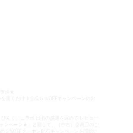
コラボ★
ーを書くだけ！全品５％OFFキャンペーンのお
とぴんく）コラボ 日頃の感謝を込めて レビュー
キャンペーン★」と題して、（中古）全商品のご
品５%OFFクーポン配布キャンペーンを開始い