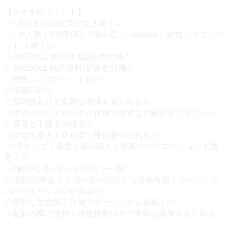
【おすすめポイント】
☆困り顔の超絶美少女入荷！☆
☆大人気！SHEDOLL #洛小乙（Luoxiaoyi）軟性シリコンヘ
ッド 入荷！☆
☆SHEDOLL 純正付属品多数付属☆
☆SHEDOLL 純正有料OP多数付属☆
☆軟性シリコンヘッドOP☆
☆模擬口腔☆
☆顎関節ありで多彩な表情を楽しめる☆
☆ボディのリアルメイク付属で血管など細部までリアル☆
☆眉毛と下睫毛の植毛☆
☆実物可愛さ１００倍で毎日癒やされる☆
☆Dカップ！適度な揉み応えと衣装のバリエーションも豊
富！☆
☆触り心地ふわふわのゼリー胸☆
☆指関節OPありで指の第一関節から可動可能！ポージング
のバリエーションが豊富!!☆
☆便利な自立加工付属でポージングも多彩！☆
☆撮影の際に便利！視点移動付きで多彩な表情を楽しめる
☆