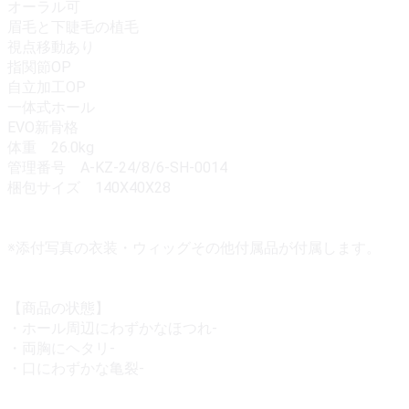
オーラル可
眉毛と下睫毛の植毛
視点移動あり
指関節OP
自立加工OP
一体式ホール
EVO新骨格
体重 26.0kg
管理番号 A-KZ-24/8/6-SH-0014
梱包サイズ 140X40X28
※添付写真の衣装・ウィッグその他付属品が付属します。
【商品の状態】
・ホール周辺にわずかなほつれ-
・両胸にヘタリ-
・口にわずかな亀裂-