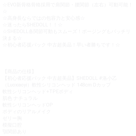
☆EVO新骨格骨格採用で肩関節・腰関節（左右）可動可能！
☆
☆高身長ならではの包容力と安心感☆
☆迷ったらSHEDOLL！！☆
☆SHEDOLL各関節可動もスムーズ！ポージングもバッチリ
決まる☆
☆初心者応援パック 中古超美品！早い者勝ちです！☆
【商品の仕様】
【初心者応援パック 中古超美品】SHEDOLL #洛小乙
（Luoxiaoyi）軟性シリコンヘッド 148cm Dカップ
軟性シリコンヘッド+TPEボディ
肌色 ナチュラル
軟性シリコンヘッドOP
ボディのリアルメイク
ゼリー胸
模擬口腔
顎関節あり