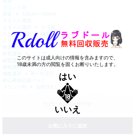
身長
ブランド別
身長
135cm〜160cm
スタイル選択
スタイル選択
ロリ系
スタイル選択
爆乳
スタイル選択
巨尻
材質選択
材質選択
シリコン
このサイトは成人向けの情報を含みますので、
材質選択
TPE（エストラマー）
18歳未満の方の閲覧を固くお断りいたします。
価格選択
価格選択
8〜15万円
はい
初心者様応援パック
ブランド別
SHEDOLL
ただいま品切れ中です
いいえ
お気に入りに追加