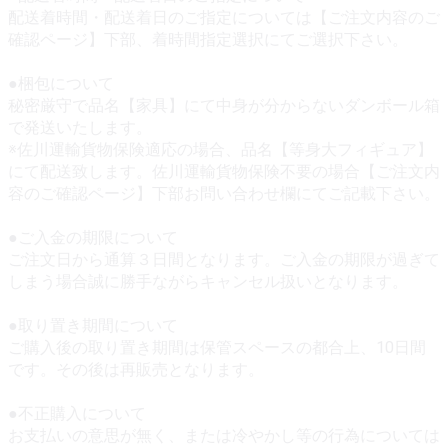
配送着時間・配送着日のご指定については【ご注文内容のご
確認ページ】下部、着時間指定選択にてご選択下さい。
●梱包について
秘密厳守で品名【家具】にて中身が分からないダンボール箱
で発送いたします。
※佐川運輸貨物保険適応の場合、品名【等身大フィギュア】
にて配送致します。佐川運輸貨物保険不要の場合【ご注文内
容のご確認ページ】下部お問い合わせ欄にてご記載下さい。
●ご入金の期限について
ご注文日から通算３日間となります。ご入金の期限が過ぎて
しまう場合誠に勝手ながらキャンセル扱いとなります。
●取り置き期間について
ご購入後の取り置き期間は保管スペースの都合上、10日間
です。その後は再販売となります。
●不正購入について
お支払いの意思が無く、または冷やかし等の行為については