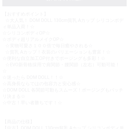
【おすすめポイント】
☆大人気！ DOM DOLL 130cm貧乳 Aカップ シリコンボデ
ィ単品入荷！☆
☆シリコンボディOP☆
☆ボディ超リアルメイクOP☆
☆実物可愛さ１００倍で毎日癒やされる☆
☆貧乳 Aカップ！衣装のバリエーションも豊富！☆
☆便利な自立加工OP付きでポージングも多彩！☆
☆EVO新骨格採用で肩関節・腰関節（左右）可動可能！
☆
☆迷ったら DOM DOLL！！☆
☆高身長ならではの包容力と安心感☆
☆DOM DOLL 各関節可動もスムーズ！ポージングもバッチ
リ決まる☆
☆中古！早い者勝ちです！☆
【商品の仕様】
【中古】DOM DOLL 130cm貧乳 Aカップ シリコンボディ単