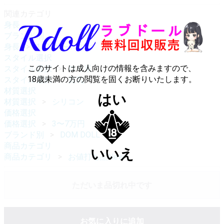
関連カテゴリ
身長
ブランド別
身長
110cm〜130cm
スタイル選択
このサイトは成人向けの情報を含みますので、
スタイル選択
ロリ系
18歳未満の方の閲覧を固くお断りいたします。
スタイル選択
貧乳
材質選択
はい
材質選択
シリコン
価格選択
価格選択
3〜7万円
ブランド別
DOM DOLL
商品カテゴリ
いいえ
商品カテゴリ
お値打ち品New
ただいま品切れ中です
お気に入りに追加