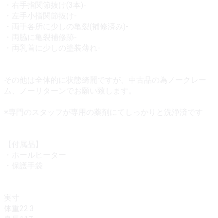
・右手指関節抜け(3本)-
・左手小指関節抜け-
・両手各所に少しの亀裂(補修済み)-
・両脇に亀裂補修跡-
・両乳首に少しの塗装薄れ-
その他は全体的に状態綺麗ですが、中古品の為ノークレー
ム、ノーリターンでお願い致します。
※専門のスタッフが専用の薬剤にてしっかりと洗浄済です
【付属品】
・ホールヒーター
・保護手袋
実寸
体重22.3