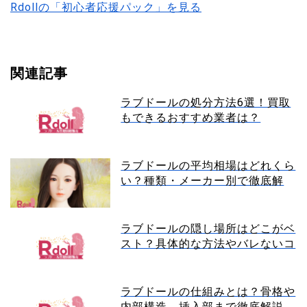
Rdollの「初心者応援パック」を見る
関連記事
ラブドールの処分方法6選！買取
もできるおすすめ業者は？
ラブドールの平均相場はどれくら
い？種類・メーカー別で徹底解
説！
ラブドールの隠し場所はどこがベ
スト？具体的な方法やバレないコ
ツを紹介
ラブドールの仕組みとは？骨格や
内部構造、挿入部まで徹底解説